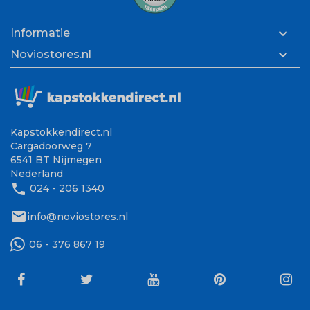

Informatie

Noviostores.nl
Kapstokkendirect.nl
Cargadoorweg 7
6541 BT Nijmegen
Nederland
phone
024 - 206 1340
mail
info@noviostores.nl
06 - 376 867 19