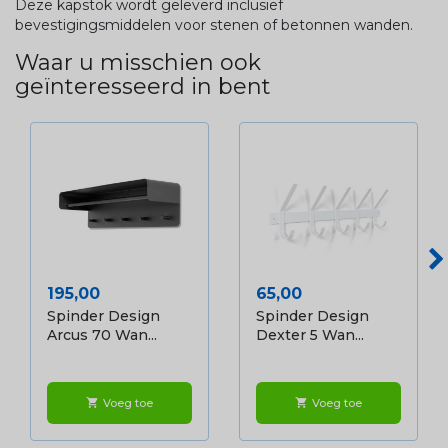
Deze kapstok wordt geleverd inclusief
bevestigingsmiddelen voor stenen of betonnen wanden.
Waar u misschien ook
geïnteresseerd in bent
Prijs
Prijs
195,00
65,00
Spinder Design
Spinder Design
Arcus 70 Wan...
Dexter 5 Wan...
Voeg toe
Voeg toe
shopping_cart
shopping_cart