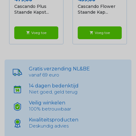
Cascando Plus
Cascando Flower
Staande Kapst...
Staande Kap...
Voeg toe
Voeg toe
shopping_cart
shopping_cart
Gratis verzending NL&BE
vanaf 69 euro
14 dagen bedenktijd
Niet goed, geld terug
Veilig winkelen
100% betrouwbaar
Kwaliteitsproducten
Deskundig advies