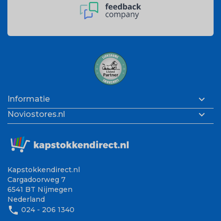

Informatie

Noviostores.nl
Kapstokkendirect.nl
Cargadoorweg 7
6541 BT Nijmegen
Nederland
phone
024 - 206 1340