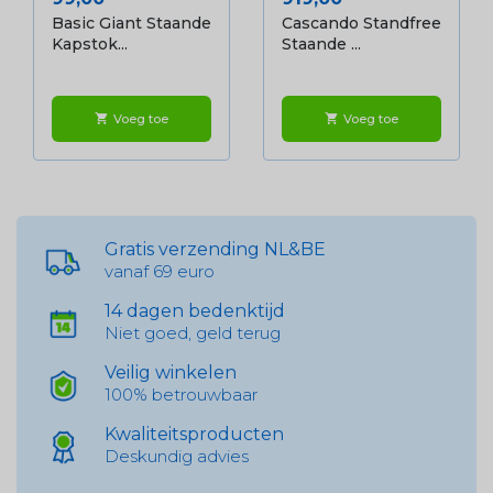
Basic Giant Staande
Cascando Standfree
Kapstok...
Staande ...
Voeg toe
Voeg toe
shopping_cart
shopping_cart
Gratis verzending NL&BE
vanaf 69 euro
14 dagen bedenktijd
Niet goed, geld terug
Veilig winkelen
100% betrouwbaar
Kwaliteitsproducten
Deskundig advies