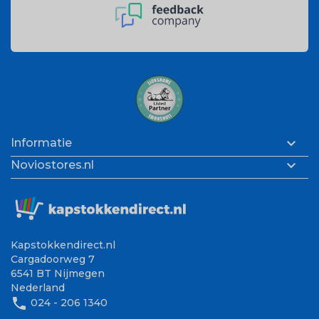

Informatie

Noviostores.nl
Kapstokkendirect.nl
Cargadoorweg 7
6541 BT Nijmegen
Nederland
phone
024 - 206 1340