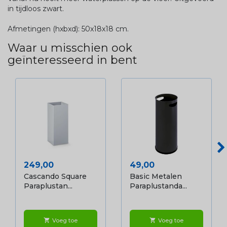
in tijdloos zwart.
Afmetingen (hxbxd): 50x18x18 cm.
Waar u misschien ook
geïnteresseerd in bent
Prijs
Prijs
249,00
49,00
Cascando Square
Basic Metalen
Paraplustan...
Paraplustanda...
Voeg toe
Voeg toe
shopping_cart
shopping_cart