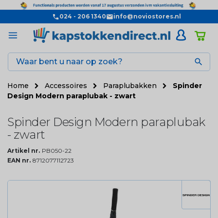
024 - 206 1340
info@noviostores.nl

Home
Accessoires
Paraplubakken
Spinder
Design Modern paraplubak - zwart
Spinder Design Modern paraplubak
- zwart
Artikel nr.
PB050-22
EAN nr.
8712077112723