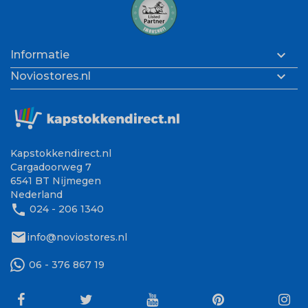

Informatie

Noviostores.nl
Kapstokkendirect.nl
Cargadoorweg 7
6541 BT Nijmegen
Nederland
phone
024 - 206 1340
mail
info@noviostores.nl
06 - 376 867 19