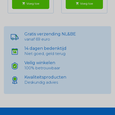
Voeg toe
Voeg toe
shopping_cart
shopping_cart
Gratis verzending NL&BE
vanaf 69 euro
14 dagen bedenktijd
Niet goed, geld terug
Veilig winkelen
100% betrouwbaar
Kwaliteitsproducten
Deskundig advies