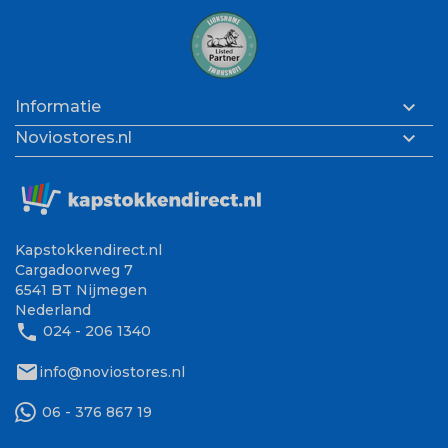

Informatie

Noviostores.nl
Kapstokkendirect.nl
Cargadoorweg 7
6541 BT Nijmegen
Nederland
phone
024 - 206 1340
mail
info@noviostores.nl
06 - 376 867 19