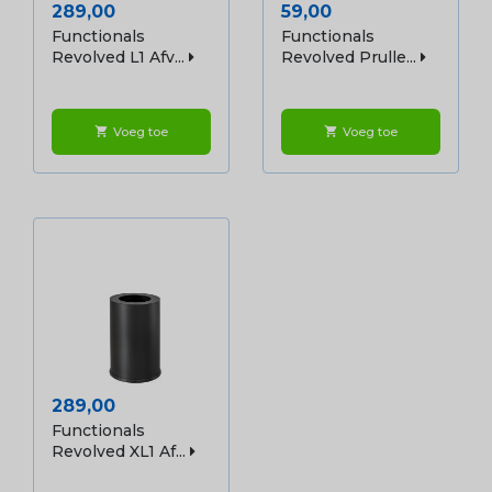
Prijs
Prijs
289,00
59,00
Functionals
Functionals
Revolved L1 Afv...
Revolved Prulle...
Voeg toe
Voeg toe
shopping_cart
shopping_cart
Prijs
289,00
Functionals
Revolved XL1 Af...