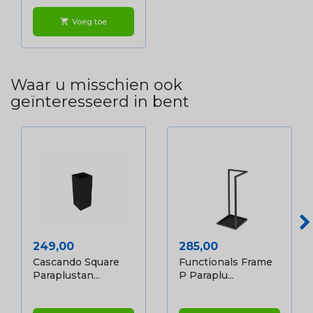
Voeg toe
shopping_cart
Waar u misschien ook
geïnteresseerd in bent
Prijs
Prijs
249,00
285,00
Cascando Square
Functionals Frame
Paraplustan...
P Paraplu...