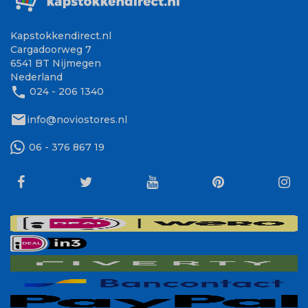
Kapstokkendirect.nl
Cargadoorweg 7
6541 BT Nijmegen
Nederland
phone
024 - 206 1340
mail
info@noviostores.nl
06 - 376 867 19