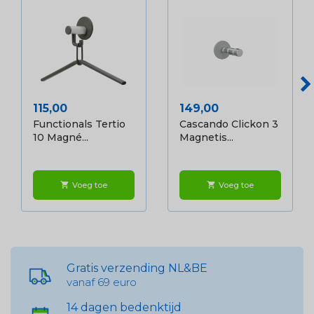
Prijs
Prijs
115,00
149,00
Functionals Tertio
Cascando Clickon 3
10 Magné...
Magnetis...
Voeg toe
Voeg toe
shopping_cart
shopping_cart
Gratis verzending NL&BE
vanaf 69 euro
14 dagen bedenktijd