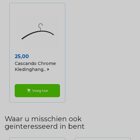
Prijs
25,00
Cascando Chrome
Kledinghang...
Voeg toe
shopping_cart
Waar u misschien ook
geïnteresseerd in bent