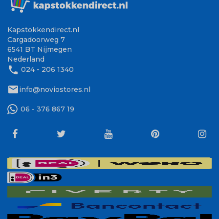
Kapstokkendirect.nl
Cargadoorweg 7
6541 BT Nijmegen
Nederland
phone
024 - 206 1340
mail
info@noviostores.nl
06 - 376 867 19