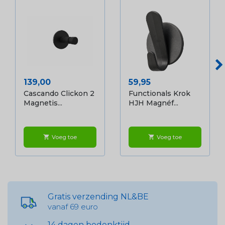
Prijs
Prijs
139,00
59,95
Cascando Clickon 2
Functionals Krok
Magnetis...
HJH Magnéf...
Voeg toe
Voeg toe
shopping_cart
shopping_cart
Gratis verzending NL&BE
vanaf 69 euro
14 dagen bedenktijd