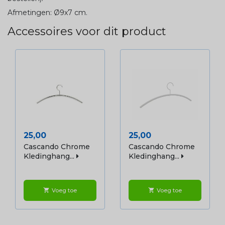
Afmetingen:
Ø9x7 cm.
Accessoires voor dit product
Prijs
Prijs
25,00
25,00
Cascando Chrome
Cascando Chrome
Kledinghang...
Kledinghang...
Voeg toe
Voeg toe
shopping_cart
shopping_cart