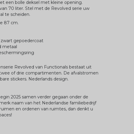
et een bolle deksel met kleine opening.
an 70 liter. Stel met de Revolved serie uw
l te scheiden.
te 87 cm.
t zwart gepoedercoat
d metaal
beschermingsring
nserie Revolved van Functionals bestaat uit
 twee of drie compartimenten. De afvalstromen
gbare stickers. Nederlands design.
 begin 2025 samen verder gegaan onder de
 merk naam van het Nederlandse familiebedrijf
ruimen en ordenen van ruimtes, dan denkt u
paces!