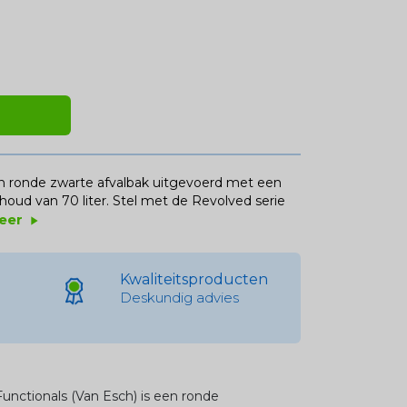
en ronde zwarte afvalbak uitgevoerd met een
houd van 70 liter. Stel met de Revolved serie
eer
play_arrow
Kwaliteitsproducten
Deskundig advies
unctionals (Van Esch) is een ronde