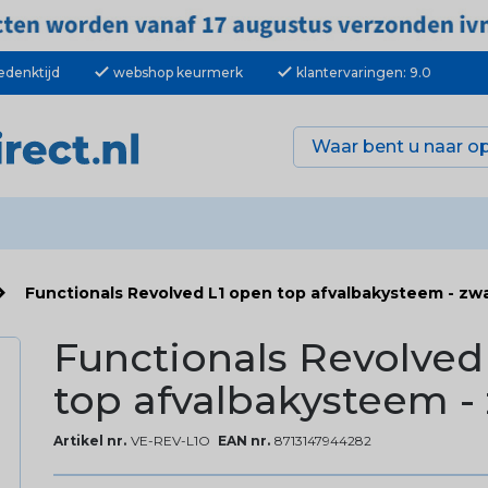
check
check
edenktijd
webshop keurmerk
klantervaringen: 9.0
Functionals Revolved L1 open top afvalbakysteem - zw
Functionals Revolved
top afvalbakysteem -
Artikel nr.
VE-REV-L1O
EAN nr.
8713147944282