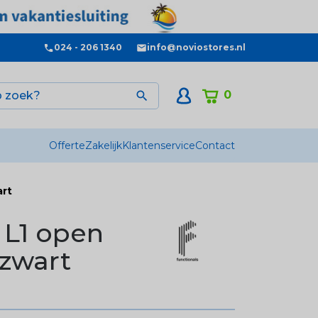
024 - 206 1340
info@noviostores.nl
0

Offerte
Zakelijk
Klantenservice
Contact
art
 L1 open
 zwart