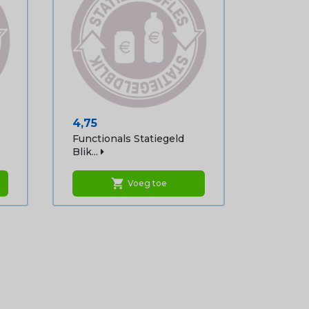
Prijs
4,75
Functionals Statiegeld
Blik...
shopping_cart
Voeg toe