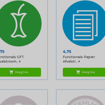
ijs
Prijs
,75
4,75
nctionals GFT
Functionals Papier
valstroom...
Afvalstr...
shopping_cart
shopping_cart
Voeg toe
Voeg toe