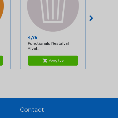
Prijs
4,75
Functionals Restafval
Afval...
shopping_cart
Voeg toe
Contact