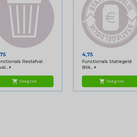
ijs
Prijs
,75
4,75
nctionals Restafval
Functionals Statiegeld
al...
Blik...
shopping_cart
shopping_cart
Voeg toe
Voeg toe