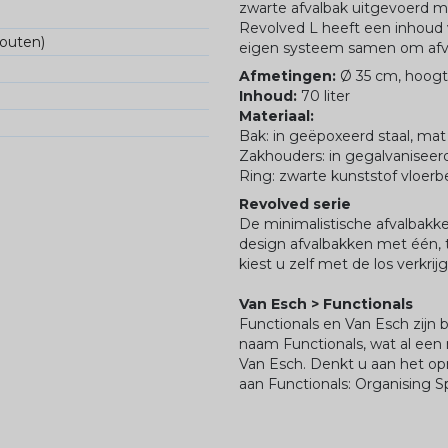
zwarte afvalbak uitgevoerd m
Revolved L heeft een inhoud v
fouten)
eigen systeem samen om afva
Afmetingen:
Ø 35 cm, hoog
Inhoud:
70 liter
Materiaal:
Bak: in geëpoxeerd staal, ma
Zakhouders: in gegalvaniseer
Ring: zwarte kunststof vloer
Revolved serie
De minimalistische afvalbakke
design afvalbakken met één,
kiest u zelf met de los verkrij
Van Esch > Functionals
Functionals en Van Esch zijn
naam Functionals, wat al een
Van Esch. Denkt u aan het op
aan Functionals: Organising S