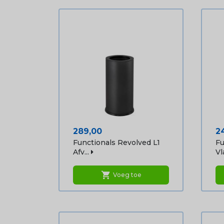
Prijs
Pr
289,00
2
Functionals Revolved L1
Fu
Afv...
Vla
shopping_cart
Voeg toe