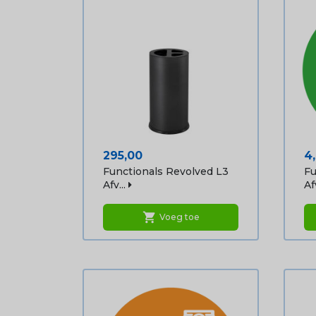
Prijs
Pr
295,00
4
Functionals Revolved L3
Fu
Afv...
Af
shopping_cart
Voeg toe