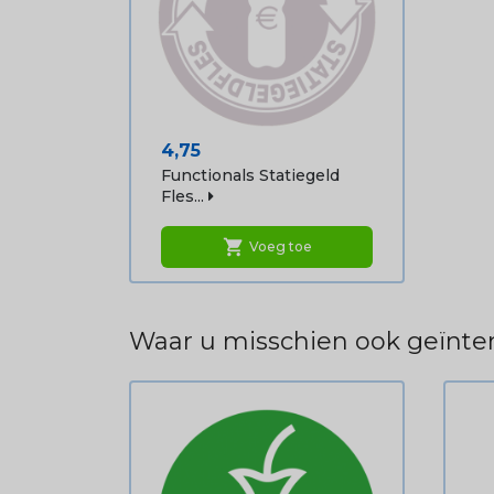
Prijs
4,75
Functionals Statiegeld
Fles...
shopping_cart
Voeg toe
Waar u misschien ook geïnter