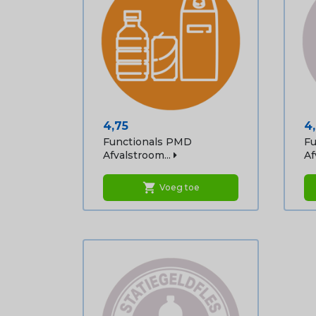
Prijs
Pr
4,75
4
Functionals PMD
Fu
Afvalstroom...
Afv
shopping_cart
Voeg toe