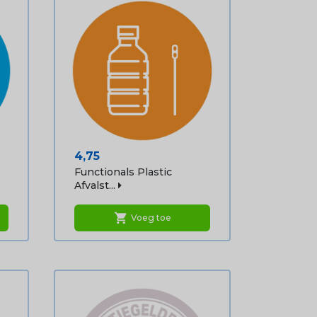
Prijs
4,75
Functionals Plastic
Afvalst...
shopping_cart
Voeg toe