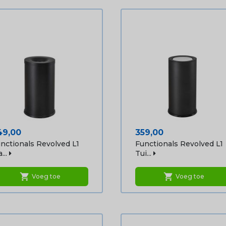
ijs
Prijs
49,00
359,00
nctionals Revolved L1
Functionals Revolved L1
...
Tui...
shopping_cart
shopping_cart
Voeg toe
Voeg toe