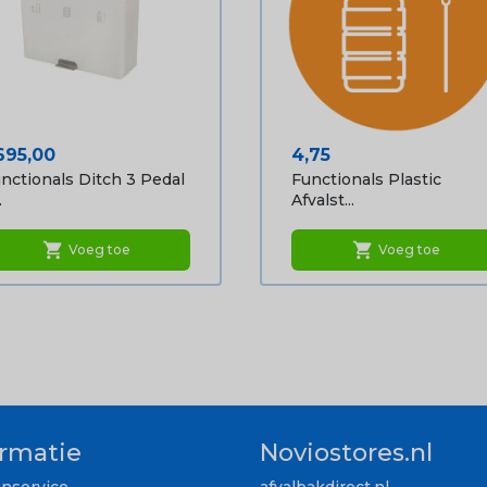
ijs
Prijs
695,00
4,75
nctionals Ditch 3 Pedal
Functionals Plastic
.
Afvalst...
shopping_cart
shopping_cart
Voeg toe
Voeg toe
ormatie
Noviostores.nl
enservice
afvalbakdirect.nl