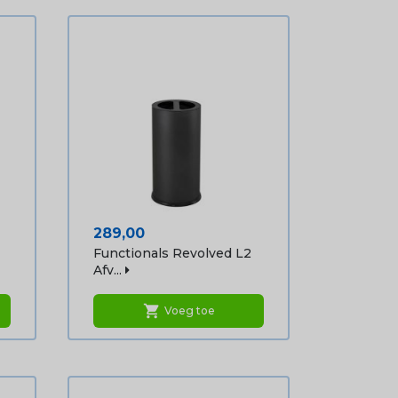
Prijs
289,00
Functionals Revolved L2
Afv...
shopping_cart
Voeg toe