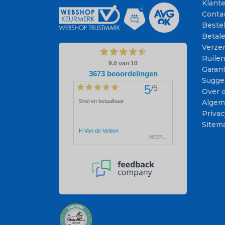
Klant
Conta
Beste
Betal
Verze
Ruile
Garant
Sugge
Over 
Algem
Privac
Sitem