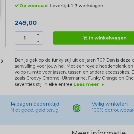
Op voorraad
Levertijd:
1-3 werkdagen
249,00
In winkelwagen

Ben je gek op de funky stijl uit de jaren 70? Dan is dez

aanvulling voor jouw hal. Met een royale hoedenplank en 
volop ruimte voor jassen, tassen en andere accessoires.
B
zoals
Groovy
Chrome, Ultramarine, Funky Orange en Choc
Lees meer
seventies stijl in elke entree
play_arrow
14 dagen bedenktijd
Veilig winkelen
Niet goed, geld terug
100% betrouwbaar
Meer informatie