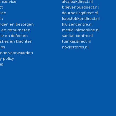
enservice
afvalbakdirect.nl
ct
brievenbusdirect.nl
llen
deurbeslagdirect.nl
en
kapstokkendirect.nl
nden en bezorgen
kluizencentre.nl
n en retourneren
mediclinicsonline.nl
ie en defecten
sanitaircentre.nl
sties en klachten
tuinkasdirect.nl
ons
noviostores.nl
ene voorwaarden
y policy
ap