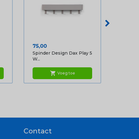
Prijs
75,00
Spinder Design Dax Play 5
W...
shopping_cart
Voeg toe
Contact