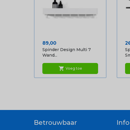
Prijs
Pr
89,00
2
Spinder Design Multi 7
Sp
Wand...
Sm
shopping_cart
Voeg toe
Betrouwbaar
Inf