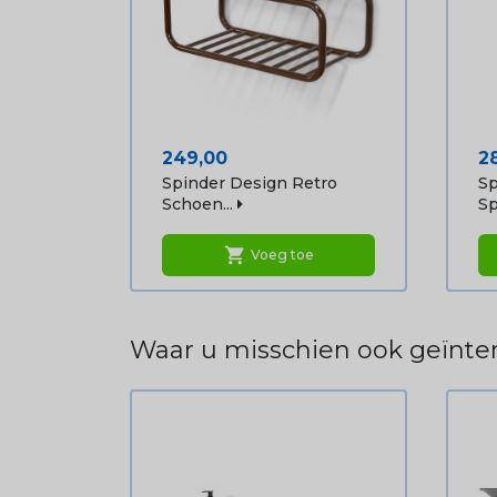
Prijs
Pr
249,00
2
Spinder Design Retro
Sp
Schoen...
Sp
shopping_cart
Voeg toe
Waar u misschien ook geïnter