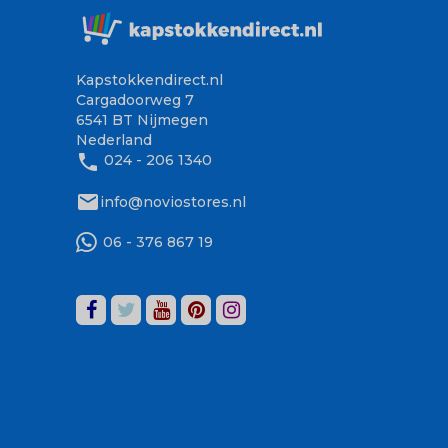
Kapstokkendirect.nl
Cargadoorweg 7
6541 BT Nijmegen
Nederland
phone
024 - 206 1340
mail
info@noviostores.nl
06 - 376 867 19