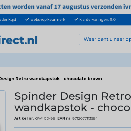
check
check
edenktijd
webshop keurmerk
klantervaringen: 9.0
Design Retro wandkapstok - chocolate brown
Spinder Design Retr
wandkapstok - choco
Artikel nr.
GW400-88
EAN nr.
8712077113584