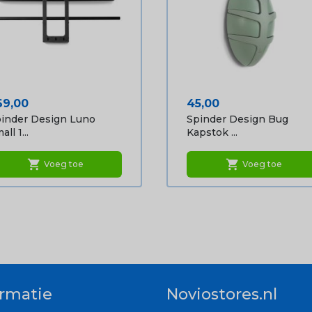
ijs
Prijs
69,00
45,00
inder Design Luno
Spinder Design Bug
all 1...
Kapstok ...
shopping_cart
shopping_cart
Voeg toe
Voeg toe
ormatie
Noviostores.nl