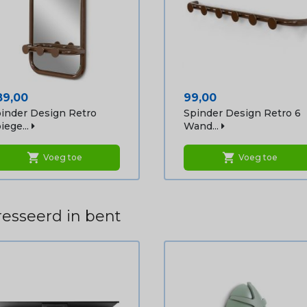
ijs
Prijs
89,00
99,00
inder Design Retro
Spinder Design Retro 6
iege...
Wand...
shopping_cart
shopping_cart
Voeg toe
Voeg toe
esseerd in bent