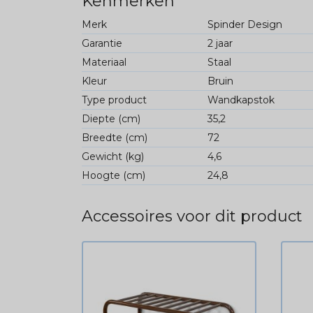
Kenmerken
Merk
Spinder Design
Garantie
2 jaar
Materiaal
Staal
Kleur
Bruin
Type product
Wandkapstok
Diepte (cm)
35,2
Breedte (cm)
72
Gewicht (kg)
4,6
Hoogte (cm)
24,8
Accessoires voor dit product