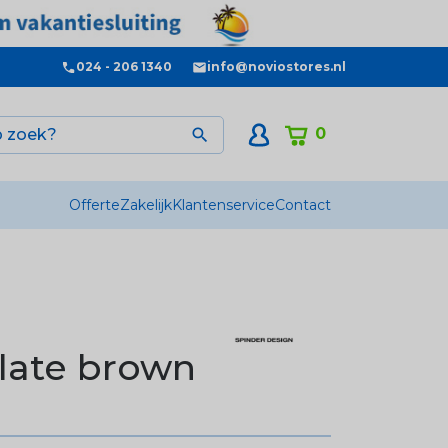
024 - 206 1340
info@noviostores.nl
0

Offerte
Zakelijk
Klantenservice
Contact
o
late brown