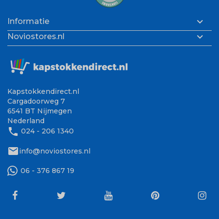

Informatie

Noviostores.nl
Kapstokkendirect.nl
Cargadoorweg 7
6541 BT Nijmegen
Nederland
phone
024 - 206 1340
mail
info@noviostores.nl
06 - 376 867 19