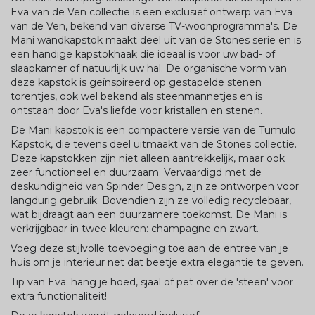
Eva van de Ven collectie is een exclusief ontwerp van Eva
van de Ven, bekend van diverse TV-woonprogramma's. De
Mani wandkapstok maakt deel uit van de Stones serie en is
een handige kapstokhaak die ideaal is voor uw bad- of
slaapkamer of natuurlijk uw hal. De organische vorm van
deze kapstok is geïnspireerd op gestapelde stenen
torentjes, ook wel bekend als steenmannetjes en is
ontstaan door Eva's liefde voor kristallen en stenen.
De Mani kapstok is een compactere versie van de Tumulo
Kapstok, die tevens deel uitmaakt van de Stones collectie.
Deze kapstokken zijn niet alleen aantrekkelijk, maar ook
zeer functioneel en duurzaam. Vervaardigd met de
deskundigheid van Spinder Design, zijn ze ontworpen voor
langdurig gebruik. Bovendien zijn ze volledig recyclebaar,
wat bijdraagt aan een duurzamere toekomst. De Mani is
verkrijgbaar in twee kleuren: champagne en zwart.
Voeg deze stijlvolle toevoeging toe aan de entree van je
huis om je interieur net dat beetje extra elegantie te geven.
Tip van Eva: hang je hoed, sjaal of pet over de 'steen' voor
extra functionaliteit!