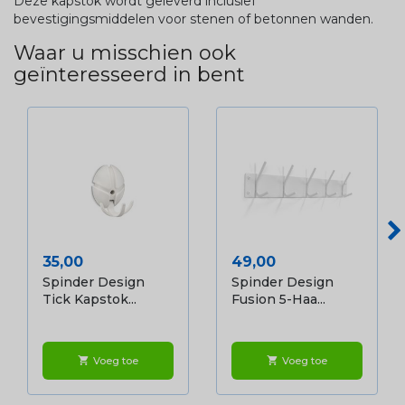
Deze kapstok wordt geleverd inclusief
bevestigingsmiddelen voor stenen of betonnen wanden.
Waar u misschien ook
geïnteresseerd in bent
Prijs
Prijs
35,00
49,00
Spinder Design
Spinder Design
Tick Kapstok...
Fusion 5-Haa...
Voeg toe
Voeg toe
shopping_cart
shopping_cart