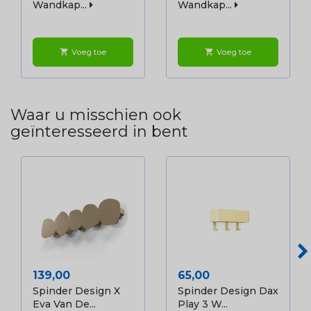
Wandkap...
Wandkap...
Voeg toe
Voeg toe
shopping_cart
shopping_cart
Waar u misschien ook
geïnteresseerd in bent
Prijs
Prijs
139,00
65,00
Spinder Design X
Spinder Design Dax
Eva Van De...
Play 3 W...