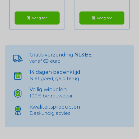
Voeg toe
Voeg toe
shopping_cart
shopping_cart
Gratis verzending NL&BE
vanaf 69 euro
14 dagen bedenktijd
Niet goed, geld terug
Veilig winkelen
100% betrouwbaar
Kwaliteitsproducten
Deskundig advies