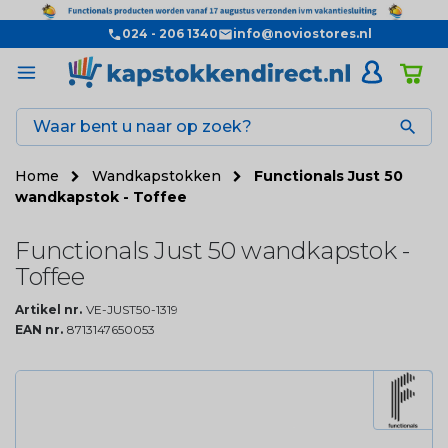
024 - 206 1340
info@noviostores.nl

Home
Wandkapstokken
Functionals Just 50
wandkapstok - Toffee
Functionals Just 50 wandkapstok -
Toffee
Artikel nr.
VE-JUST50-1319
EAN nr.
8713147650053