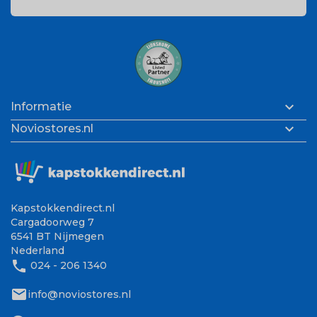

Informatie

Noviostores.nl
Kapstokkendirect.nl
Cargadoorweg 7
6541 BT Nijmegen
Nederland
phone
024 - 206 1340
mail
info@noviostores.nl