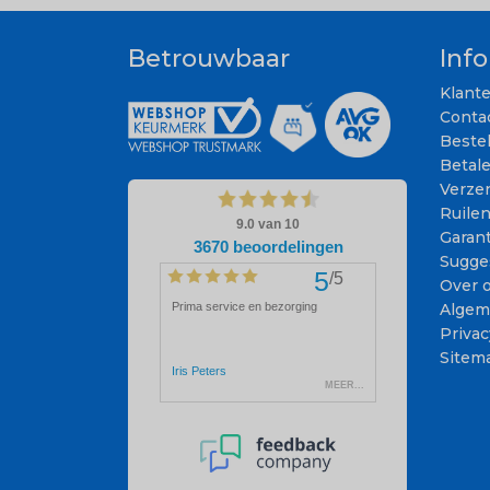
Betrouwbaar
Inf
Klant
Conta
Beste
Betal
Verze
Ruile
Garant
Sugge
Over 
Algem
Privac
Sitem