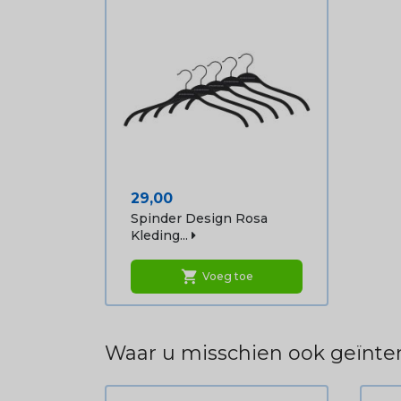
Prijs
29,00
Spinder Design Rosa
Kleding...
shopping_cart
Voeg toe
Waar u misschien ook geïnter