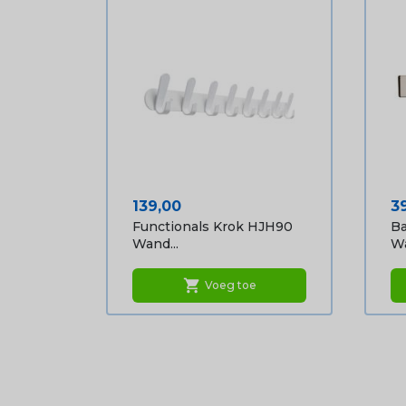
Prijs
Pr
139,00
3
Functionals Krok HJH90
Ba
Wand...
Wa
shopping_cart
Voeg toe