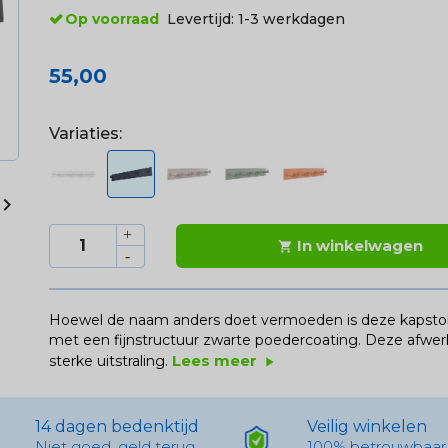
Op voorraad
Levertijd:
1-3 werkdagen
55,00
Variaties:

In winkelwagen

Hoewel de naam anders doet vermoeden is deze kapstok 
met een fijnstructuur zwarte poedercoating. Deze afwe
Lees meer
sterke uitstraling.
play_arrow
14 dagen bedenktijd
Veilig winkelen
Niet goed, geld terug
100% betrouwbaar