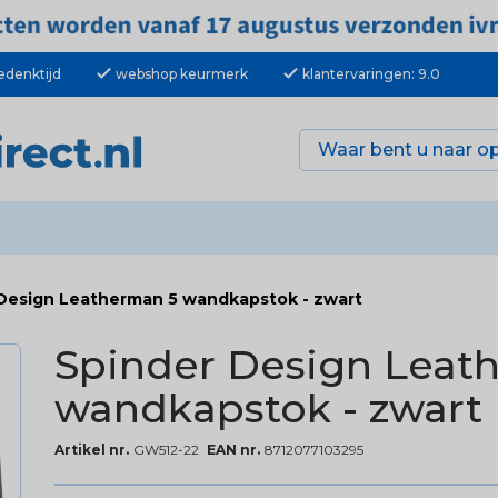
check
check
edenktijd
webshop keurmerk
klantervaringen: 9.0
Design Leatherman 5 wandkapstok - zwart
Spinder Design Leat
wandkapstok - zwart
Artikel nr.
GW512-22
EAN nr.
8712077103295