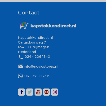
Contact
Kapstokkendirect.nl
Cargadoorweg 7
6541 BT Nijmegen
Nederland
phone
024 - 206 1340
mail
info@noviostores.nl
06 - 376 867 19