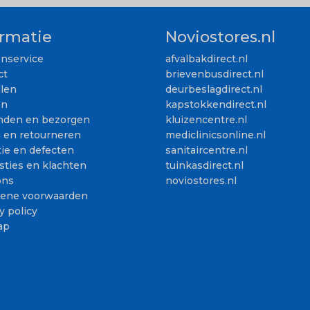
ormatie
Noviostores.nl
enservice
afvalbakdirect.nl
ct
brievenbusdirect.nl
llen
deurbeslagdirect.nl
en
kapstokkendirect.nl
nden en bezorgen
kluizencentre.nl
n en retourneren
mediclinicsonline.nl
ie en defecten
sanitaircentre.nl
sties en klachten
tuinkasdirect.nl
ons
noviostores.nl
ene voorwaarden
y policy
ap