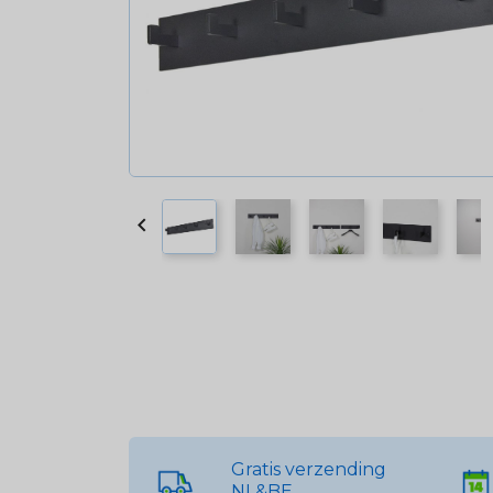

Gratis verzending
NL&BE