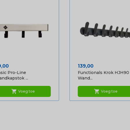
ijs
Prijs
9,00
139,00
sic Pro-Line
Functionals Krok HJH90
ndkapstok ...
Wand...
shopping_cart
shopping_cart
Voeg toe
Voeg toe