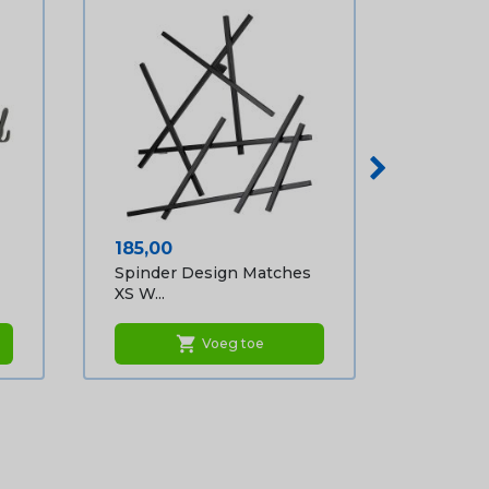
Prijs
185,00
Spinder Design Matches
XS W...
shopping_cart
Voeg toe