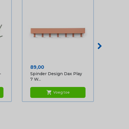
Prijs
89,00
-
Spinder Design Dax Play
7 W...
shopping_cart
Voeg toe