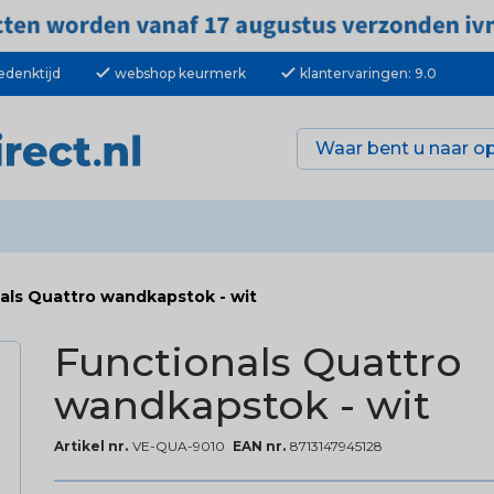
check
check
edenktijd
webshop keurmerk
klantervaringen: 9.0
als Quattro wandkapstok - wit
Functionals Quattro
wandkapstok - wit
Artikel nr.
VE-QUA-9010
EAN nr.
8713147945128