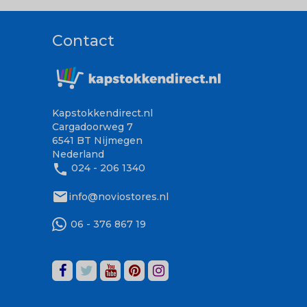
Contact
Kapstokkendirect.nl
Cargadoorweg 7
6541 BT Nijmegen
Nederland
phone
024 - 206 1340
mail
info@noviostores.nl
06 - 376 867 19