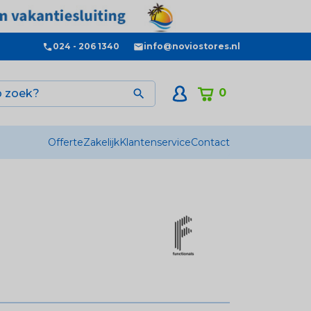
024 - 206 1340
info@noviostores.nl
0

Offerte
Zakelijk
Klantenservice
Contact