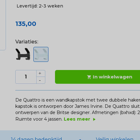
Levertijd:
2-3 weken
135,00
Variaties:
In winkelwagen

De Quattro is een wandkapstok met twee dubbele haken e
kapstok is ontworpen door James Irvine. De Quattro sluit
ontwerpen van de Britse designer.
Afmetingen (bxhxd): 2
Lees meer
Ruimte voor 4 jassen.
play_arrow
14 dagen bedenktijd
Veilig winkelen