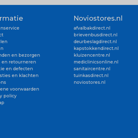
ormatie
Noviostores.nl
enservice
afvalbakdirect.nl
ct
brievenbusdirect.nl
llen
deurbeslagdirect.nl
en
kapstokkendirect.nl
nden en bezorgen
kluizencentre.nl
n en retourneren
mediclinicsonline.nl
ie en defecten
sanitaircentre.nl
sties en klachten
tuinkasdirect.nl
ons
noviostores.nl
ene voorwaarden
y policy
ap