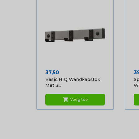
Prijs
Pr
37,50
3
Basic HIQ Wandkapstok
Sp
Met 3...
Wa
shopping_cart
Voeg toe