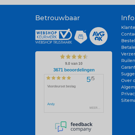
Betrouwbaar
Inf
Klant
Conta
Beste
Betal
Verze
Ruile
Garant
Sugge
Over 
Algem
Privac
Sitem