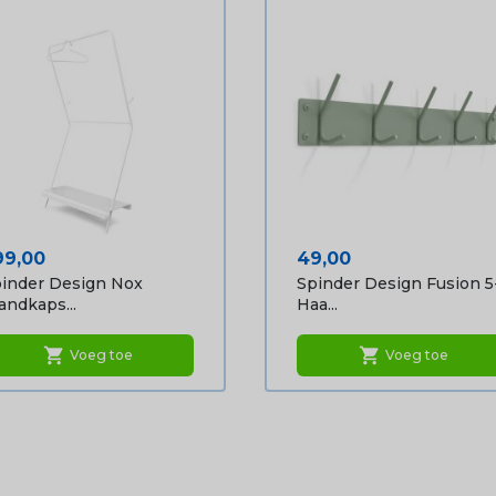
ijs
Prijs
99,00
49,00
inder Design Nox
Spinder Design Fusion 5
ndkaps...
Haa...
shopping_cart
shopping_cart
Voeg toe
Voeg toe