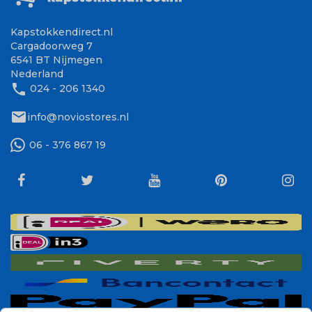
Kapstokkendirect.nl
Cargadoorweg 7
6541 BT Nijmegen
Nederland
phone
024 - 206 1340
mail
info@noviostores.nl
06 - 376 867 19