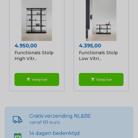
Prijs
Prijs
4.950,00
4.395,00
Functionals Stolp
Functionals Stolp
High Vitr...
Low Vitri...
Voeg toe
Voeg toe
shopping_cart
shopping_cart
Gratis verzending NL&BE
vanaf 69 euro
14 dagen bedenktijd