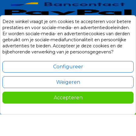
Deze winkel vraagt je om cookies te accepteren voor betere
prestaties en voor sociale-media- en advertentiedoeleinden.
Er worden sociale-media- en advertentiecookies van derden
gebruikt om je sociale-mediafunctionaliteit en persoonlijke
advertenties te bieden. Accepteer je deze cookies en de
bijbehorende verwerking van je persoonsgegevens?
Configureer
Weigeren
Alle prijzen zijn in Euro, inclusief BTW en andere heffingen en exclusief
eventuele verzendkosten.
Accepteren
© 2014-2026 Noviostores.nl. Alle rechten voorbehouden.
479,00
In winkelwagen

Update cookie voorkeuren