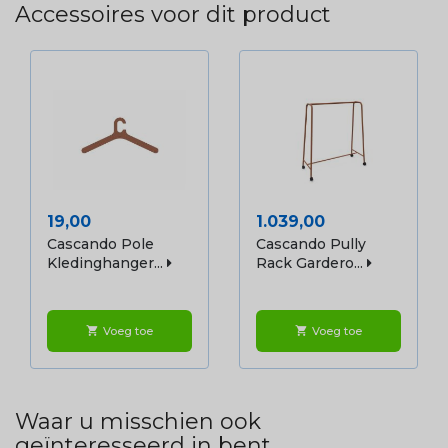
Accessoires voor dit product
Prijs
Prijs
19,00
1.039,00
Cascando Pole
Cascando Pully
Kledinghanger...
Rack Gardero...
Voeg toe
Voeg toe
shopping_cart
shopping_cart
Waar u misschien ook
geïnteresseerd in bent