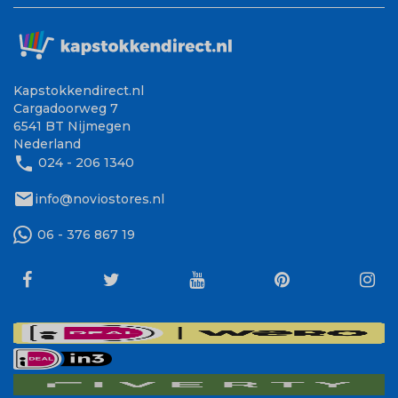
Kapstokkendirect.nl
Cargadoorweg 7
6541 BT Nijmegen
Nederland
phone
024 - 206 1340
mail
info@noviostores.nl
06 - 376 867 19