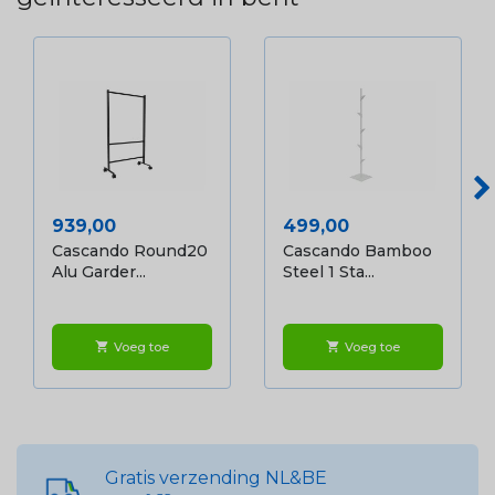
Prijs
Prijs
939,00
499,00
Cascando Round20
Cascando Bamboo
Alu Garder...
Steel 1 Sta...
Voeg toe
Voeg toe
shopping_cart
shopping_cart
Gratis verzending NL&BE