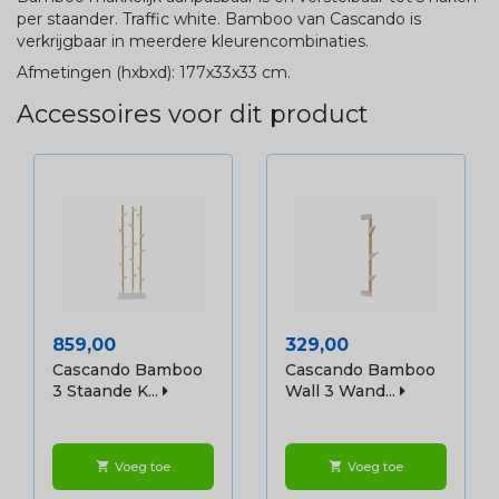
per staander. Traffic white. Bamboo van Cascando is
verkrijgbaar in meerdere kleurencombinaties.
Afmetingen (hxbxd): 177x33x33 cm.
Accessoires voor dit product
Prijs
Prijs
859,00
329,00
Cascando Bamboo
Cascando Bamboo
3 Staande K...
Wall 3 Wand...
Voeg toe
Voeg toe
shopping_cart
shopping_cart