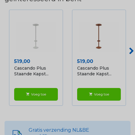
Prijs
Prijs
519,00
519,00
Cascando Plus
Cascando Plus
Staande Kapst...
Staande Kapst...
Voeg toe
Voeg toe
shopping_cart
shopping_cart
Gratis verzending NL&BE