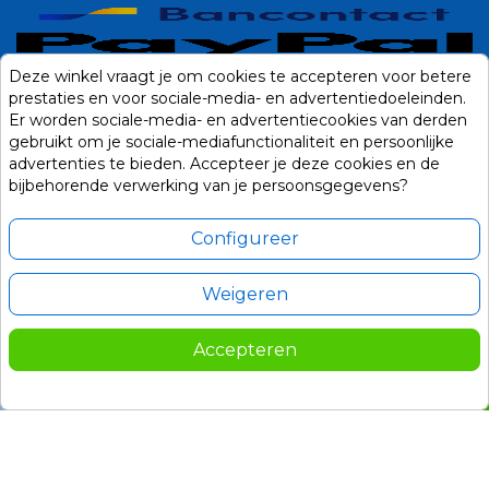
Deze winkel vraagt je om cookies te accepteren voor betere
prestaties en voor sociale-media- en advertentiedoeleinden.
Er worden sociale-media- en advertentiecookies van derden
gebruikt om je sociale-mediafunctionaliteit en persoonlijke
advertenties te bieden. Accepteer je deze cookies en de
bijbehorende verwerking van je persoonsgegevens?
Configureer
Weigeren
Alle prijzen zijn in Euro, inclusief BTW en andere heffingen en exclusief
eventuele verzendkosten.
Accepteren
© 2014-2026 Noviostores.nl. Alle rechten voorbehouden.
499,00
In winkelwagen

Update cookie voorkeuren