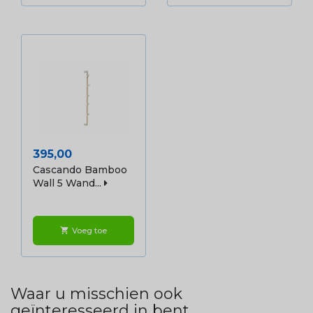
Prijs
395,00
Cascando Bamboo
Wall 5 Wand...
Voeg toe
shopping_cart
Waar u misschien ook
geïnteresseerd in bent