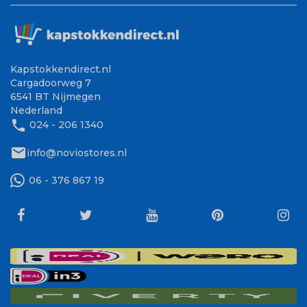
Kapstokkendirect.nl
Cargadoorweg 7
6541 BT Nijmegen
Nederland
phone
024 - 206 1340
mail
info@noviostores.nl
06 - 376 867 19