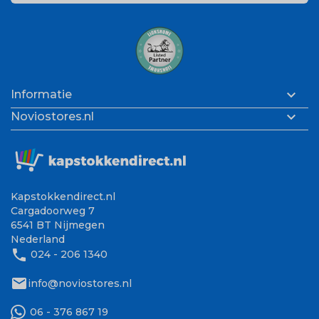

Informatie

Noviostores.nl
Kapstokkendirect.nl
Cargadoorweg 7
6541 BT Nijmegen
Nederland
phone
024 - 206 1340
mail
info@noviostores.nl
06 - 376 867 19