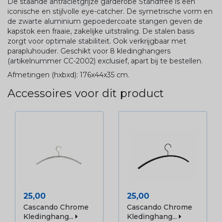
De staande antracietgrijze garderobe Standfree is een
iconische en stijlvolle eye-catcher. De symetrische vorm en
de zwarte aluminium gepoedercoate stangen geven de
kapstok een fraaie, zakelijke uitstraling. De stalen basis
zorgt voor optimale stabiliteit. Ook verkrijgbaar met
parapluhouder. Geschikt voor 8 kledinghangers
(artikelnummer CC-2002) exclusief, apart bij te bestellen.
Afmetingen (hxbxd): 176x44x35 cm.
Accessoires voor dit product
Prijs
Prijs
25,00
25,00
Cascando Chrome
Cascando Chrome
Kledinghang...
Kledinghang...