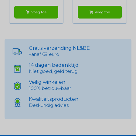
Voeg toe
Voeg toe
shopping_cart
shopping_cart
Gratis verzending NL&BE
vanaf 69 euro
14 dagen bedenktijd
Niet goed, geld terug
Veilig winkelen
100% betrouwbaar
Kwaliteitsproducten
Deskundig advies