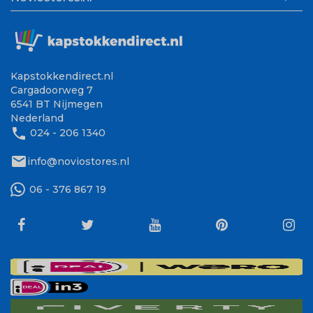
Kapstokkendirect.nl
Cargadoorweg 7
6541 BT Nijmegen
Nederland
phone
024 - 206 1340
mail
info@noviostores.nl
06 - 376 867 19