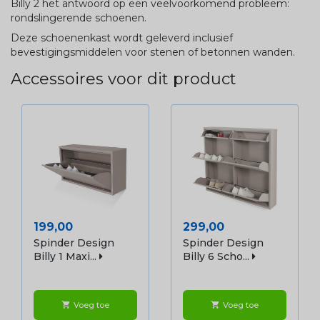
Billy 2 het antwoord op een veelvoorkomend probleem:
rondslingerende schoenen.
Deze schoenenkast wordt geleverd inclusief
bevestigingsmiddelen voor stenen of betonnen wanden.
Accessoires voor dit product
Prijs
Prijs
199,00
299,00
Spinder Design
Spinder Design
Billy 1 Maxi...
Billy 6 Scho...
Voeg toe
Voeg toe
shopping_cart
shopping_cart