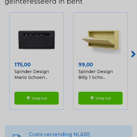
geïnteresseerd in bent
Prijs
Prijs
175,00
99,00
Spinder Design
Spinder Design
Mario Schoen...
Billy 1 Scho...
Voeg toe
Voeg toe
shopping_cart
shopping_cart
Gratis verzending NL&BE