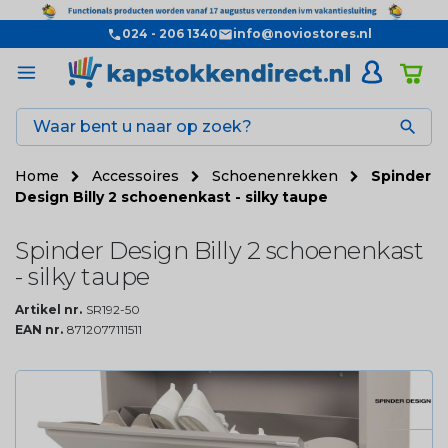
024 - 206 1340
info@noviostores.nl

Home
Accessoires
Schoenenrekken
Spinder
Design Billy 2 schoenenkast - silky taupe
Spinder Design Billy 2 schoenenkast
- silky taupe
Artikel nr.
SR192-50
EAN nr.
8712077111511