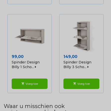
Prijs
Prijs
99,00
149,00
Spinder Design
Spinder Design
Billy 1 Scho...
Billy 3 Scho...
Voeg toe
Voeg toe
shopping_cart
shopping_cart
Waar u misschien ook