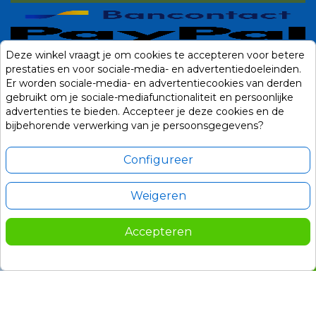
Deze winkel vraagt je om cookies te accepteren voor betere
prestaties en voor sociale-media- en advertentiedoeleinden.
Er worden sociale-media- en advertentiecookies van derden
gebruikt om je sociale-mediafunctionaliteit en persoonlijke
advertenties te bieden. Accepteer je deze cookies en de
bijbehorende verwerking van je persoonsgegevens?
Configureer
Weigeren
Alle prijzen zijn in Euro, inclusief BTW en andere heffingen en exclusief
eventuele verzendkosten.
Accepteren
© 2014-2026 Noviostores.nl. Alle rechten voorbehouden.
279,00
In winkelwagen

Update cookie voorkeuren