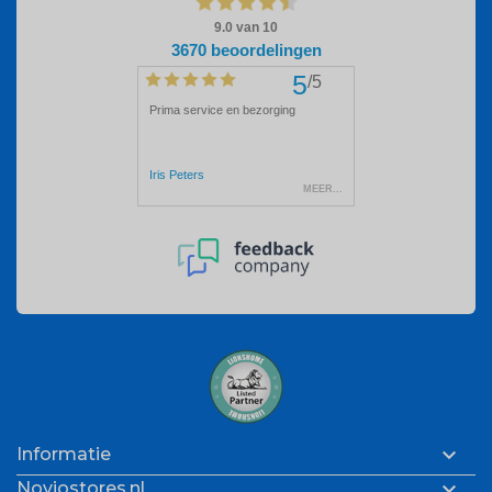

Informatie

Noviostores.nl