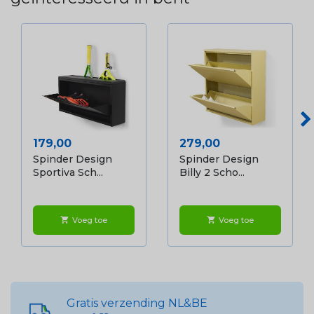
Prijs
Prijs
179,00
279,00
Spinder Design
Spinder Design
Sportiva Sch...
Billy 2 Scho...
Voeg toe
Voeg toe
shopping_cart
shopping_cart
Gratis verzending NL&BE