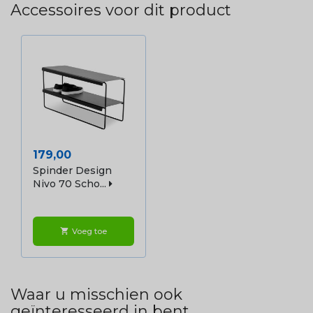
Accessoires voor dit product
Prijs
179,00
Spinder Design
Nivo 70 Scho...
Voeg toe
shopping_cart
Waar u misschien ook
geïnteresseerd in bent