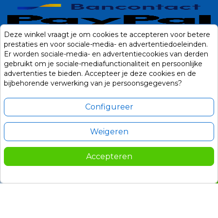
Deze winkel vraagt je om cookies te accepteren voor betere
prestaties en voor sociale-media- en advertentiedoeleinden.
Er worden sociale-media- en advertentiecookies van derden
gebruikt om je sociale-mediafunctionaliteit en persoonlijke
advertenties te bieden. Accepteer je deze cookies en de
bijbehorende verwerking van je persoonsgegevens?
Configureer
Weigeren
Alle prijzen zijn in Euro, inclusief BTW en andere heffingen en exclusief
eventuele verzendkosten.
Accepteren
© 2014-2026 Noviostores.nl. Alle rechten voorbehouden.
219,00
In winkelwagen

Update cookie voorkeuren