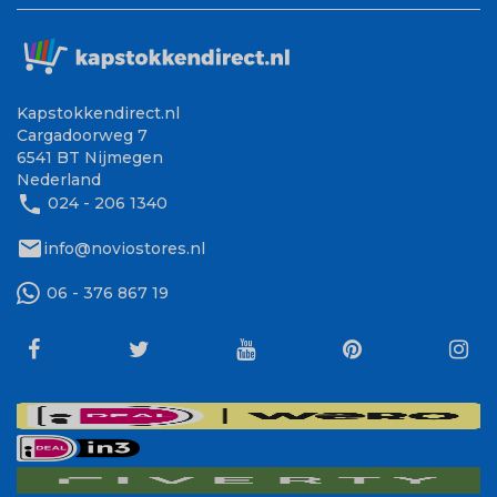
Kapstokkendirect.nl
Cargadoorweg 7
6541 BT Nijmegen
Nederland
phone
024 - 206 1340
mail
info@noviostores.nl
06 - 376 867 19