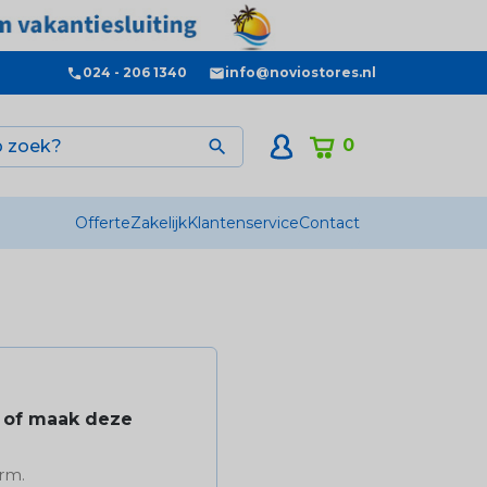
024 - 206 1340
info@noviostores.nl
0

Offerte
Zakelijk
Klantenservice
Contact
m of maak deze
rm.