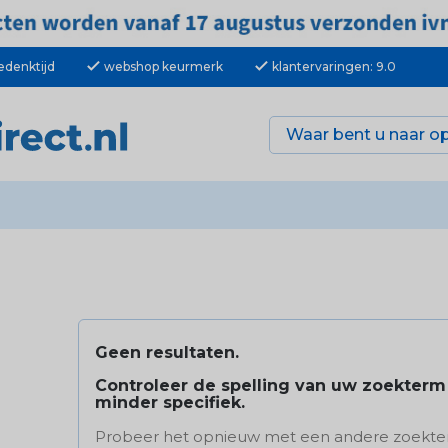
check
check
edenktijd
webshop keurmerk
klantervaringen: 9.0
Geen resultaten.
Controleer de spelling van uw zoekter
minder specifiek.
Probeer het opnieuw met een andere zoekte