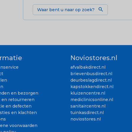

ormatie
Noviostores.nl
enservice
afvalbakdirect.nl
ct
brievenbusdirect.nl
llen
deurbeslagdirect.nl
en
kapstokkendirect.nl
nden en bezorgen
kluizencentre.nl
n en retourneren
mediclinicsonline.nl
ie en defecten
sanitaircentre.nl
sties en klachten
tuinkasdirect.nl
ons
noviostores.nl
ene voorwaarden
y policy