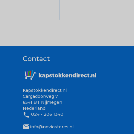
Contact
Kapstokkendirect.nl
Cargadoorweg 7
6541 BT Nijmegen
Nederland
phone
024 - 206 1340
mail
info@noviostores.nl