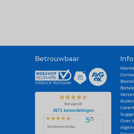
Betrouwbaar
Inf
Klant
Conta
Beste
Betal
Verze
Ruile
Garant
Sugge
Over 
Algem
Privac