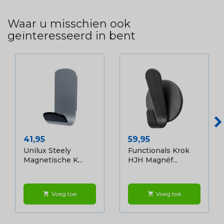
Waar u misschien ook
geïnteresseerd in bent
Prijs
Prijs
41,95
59,95
Unilux Steely
Functionals Krok
Magnetische K...
HJH Magnéf...
Voeg toe
Voeg toe
shopping_cart
shopping_cart