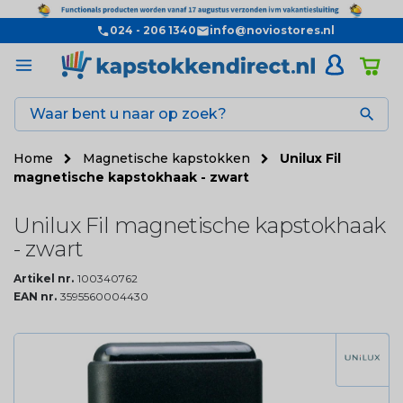
024 - 206 1340
info@noviostores.nl

Home
Magnetische kapstokken
Unilux Fil
magnetische kapstokhaak - zwart
Unilux Fil magnetische kapstokhaak
- zwart
Artikel nr.
100340762
EAN nr.
3595560004430