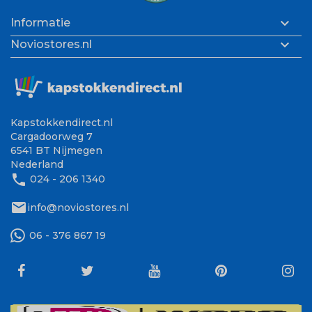

Informatie

Noviostores.nl
Kapstokkendirect.nl
Cargadoorweg 7
6541 BT Nijmegen
Nederland
phone
024 - 206 1340
mail
info@noviostores.nl
06 - 376 867 19