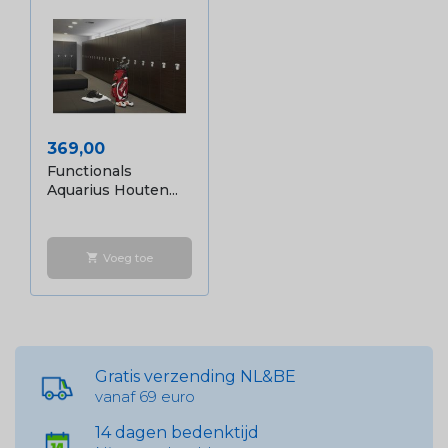
Prijs
369,00
Functionals
Aquarius Houten...
Voeg toe
shopping_cart
Gratis verzending NL&BE
vanaf 69 euro
14 dagen bedenktijd