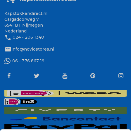
Kapstokkendirect.nl
Cargadoorweg 7
6541 BT Nijmegen
Nederland
phone
024 - 206 1340
mail
info@noviostores.nl
06 - 376 867 19