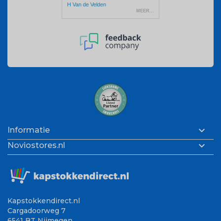

Informatie

Noviostores.nl
Kapstokkendirect.nl
Cargadoorweg 7
6541 BT Nijmegen