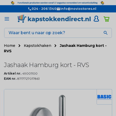
024 - 206 1340
info@noviostores.nl

Home
Kapstokhaken
Jashaak Hamburg kort -
RVS
Jashaak Hamburg kort - RVS
Artikel nr.
49001100
EAN nr.
8717727017861