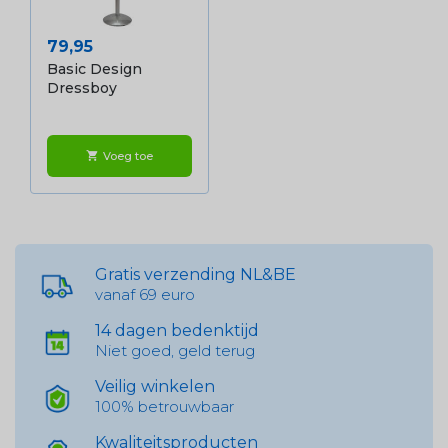
Prijs
79,95
Basic Design
Dressboy
Voeg toe
shopping_cart
Gratis verzending NL&BE
vanaf 69 euro
14 dagen bedenktijd
Niet goed, geld terug
Veilig winkelen
100% betrouwbaar
Kwaliteitsproducten