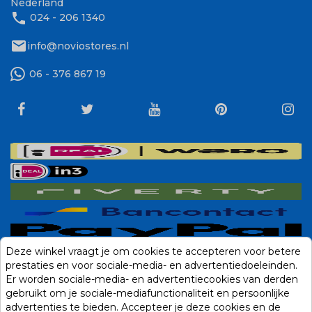
Nederland
phone
024 - 206 1340
mail
info@noviostores.nl
06 - 376 867 19
Deze winkel vraagt je om cookies te accepteren voor betere
prestaties en voor sociale-media- en advertentiedoeleinden.
Er worden sociale-media- en advertentiecookies van derden
gebruikt om je sociale-mediafunctionaliteit en persoonlijke
advertenties te bieden. Accepteer je deze cookies en de