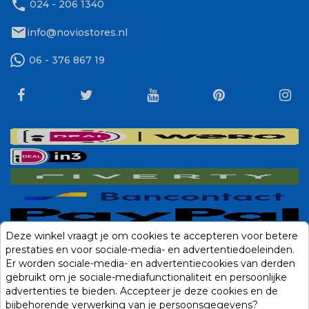
phone
024 - 206 1340
mail
info@noviostores.nl
06 - 376 867 19
Deze winkel vraagt je om cookies te accepteren voor betere
prestaties en voor sociale-media- en advertentiedoeleinden.
Er worden sociale-media- en advertentiecookies van derden
gebruikt om je sociale-mediafunctionaliteit en persoonlijke
advertenties te bieden. Accepteer je deze cookies en de
bijbehorende verwerking van je persoonsgegevens?