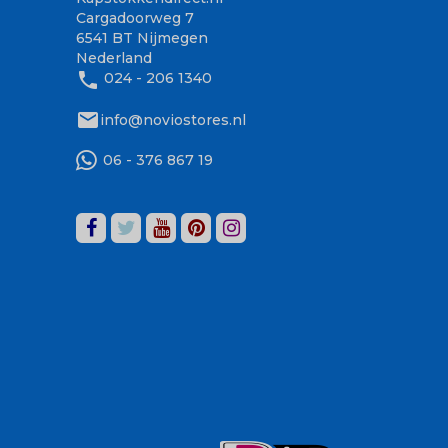
Cargadoorweg 7
6541 BT Nijmegen
Nederland
phone
024 - 206 1340
mail
info@noviostores.nl
06 - 376 867 19