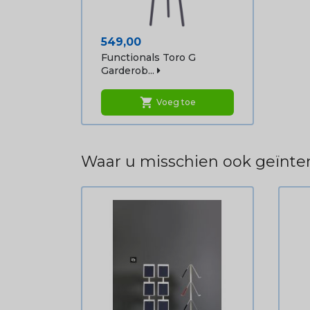
Prijs
549,00
Functionals Toro G
Garderob...
shopping_cart
Voeg toe
Waar u misschien ook geïnter