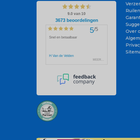
Verze
Ruile
Garant
Sugge
Over 
Algem
Privac
Sitem