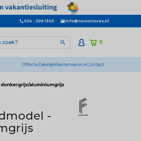
024 - 206 1340
info@noviostores.nl
0

Offerte
Zakelijk
Klantenservice
Contact
onkergrijs/aluminiumgrijs
dmodel -
mgrijs