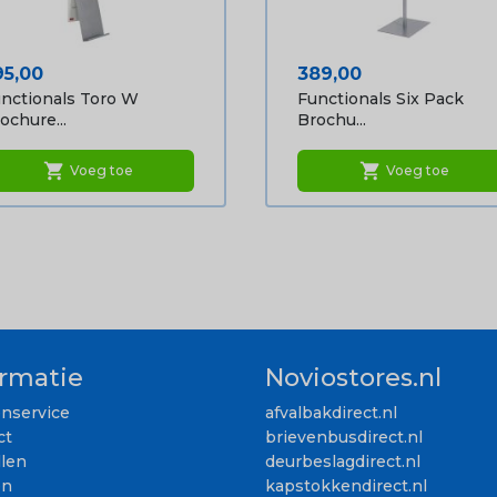
ijs
Prijs
95,00
389,00
nctionals Toro W
Functionals Six Pack
ochure...
Brochu...
shopping_cart
shopping_cart
Voeg toe
Voeg toe
ormatie
Noviostores.nl
enservice
afvalbakdirect.nl
ct
brievenbusdirect.nl
llen
deurbeslagdirect.nl
en
kapstokkendirect.nl