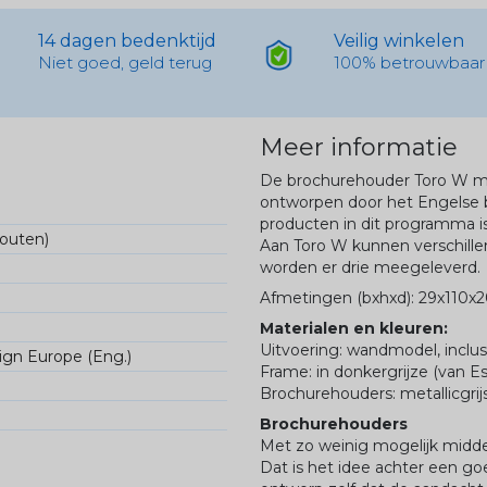
14 dagen bedenktijd
Veilig winkelen
Niet goed, geld terug
100% betrouwbaar
Meer informatie
De brochurehouder Toro W ma
ontworpen door het Engelse 
producten in dit programma is
fouten)
Aan Toro W kunnen verschill
worden er drie meegeleverd.
Afmetingen (bxhxd): 29x110x
Materialen en kleuren:
Uitvoering: wandmodel, inclu
sign Europe (Eng.)
Frame: in donkergrijze (van E
Brochurehouders: metallicgri
Brochurehouders
Met zo weinig mogelijk midde
Dat is het idee achter een go