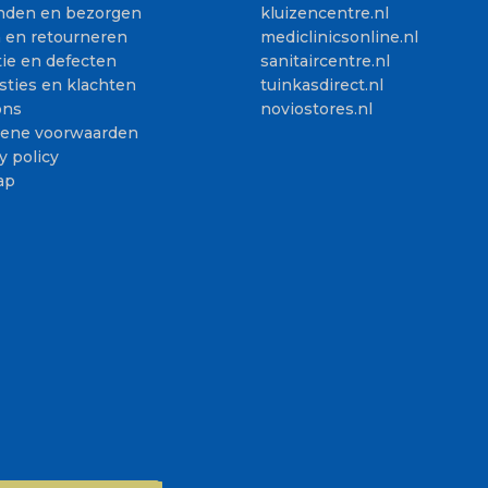
nden en bezorgen
kluizencentre.nl
n en retourneren
mediclinicsonline.nl
ie en defecten
sanitaircentre.nl
sties en klachten
tuinkasdirect.nl
ons
noviostores.nl
ene voorwaarden
y policy
ap