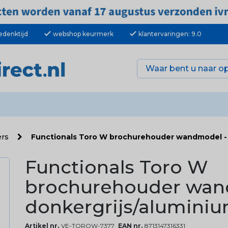
check
check
edenktijd
webshop keurmerk
klantervaringen: 9.0
ers
Functionals Toro W brochurehouder wandmodel - d
Functionals Toro W
brochurehouder wan
donkergrijs/aluminiu
Artikel nr.
VE-TOROW-7377
EAN nr.
8713147316331