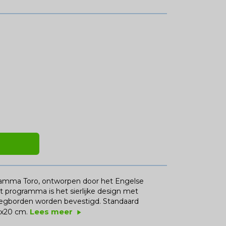
ramma Toro, ontworpen door het Engelse
 programma is het sierlijke design met
 legborden worden bevestigd. Standaard
Lees meer
0x20 cm.
play_arrow