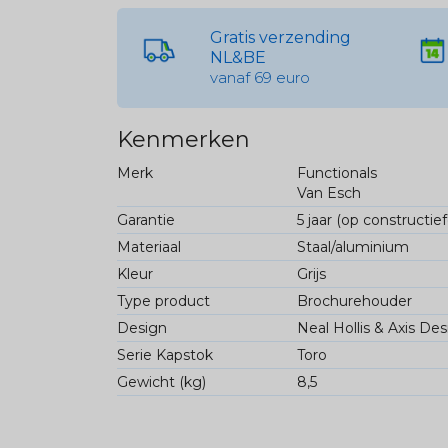
Gratis verzending
NL&BE
vanaf 69 euro
Kenmerken
Merk
Functionals
Van Esch
Garantie
5 jaar (op constructie
Materiaal
Staal/aluminium
Kleur
Grijs
Type product
Brochurehouder
Design
Neal Hollis & Axis De
Serie Kapstok
Toro
Gewicht (kg)
8,5