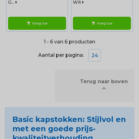
G...
Wit
Voeg toe
Voeg toe
shopping_cart
shopping_cart
1 - 6 van 6 producten
Aantal per pagina:
24
            Terug naar boven


Basic kapstokken: Stijlvol en
met een goede prijs-
kwaliteitverhouding