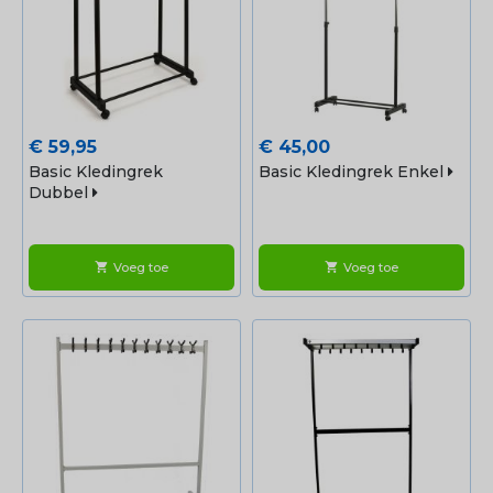
Prijs
Prijs
€ 59,95
€ 45,00
Basic Kledingrek
Basic Kledingrek Enkel
Dubbel
Voeg toe
Voeg toe
shopping_cart
shopping_cart