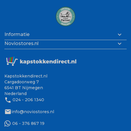

Informatie

Noviostores.nl
Kapstokkendirect.nl
Cargadoorweg 7
6541 BT Nijmegen
Nederland
phone
024 - 206 1340
mail
info@noviostores.nl
06 - 376 867 19