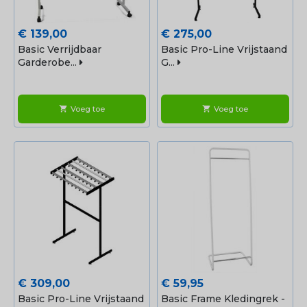
Prijs
Prijs
€ 139,00
€ 275,00
Basic Verrijdbaar
Basic Pro-Line Vrijstaand
Garderobe...
G...
Voeg toe
Voeg toe
shopping_cart
shopping_cart
Prijs
Prijs
€ 309,00
€ 59,95
Basic Pro-Line Vrijstaand
Basic Frame Kledingrek -