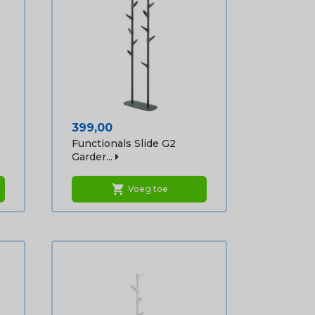
Prijs
399,00
Functionals Slide G2
Garder...
shopping_cart
Voeg toe