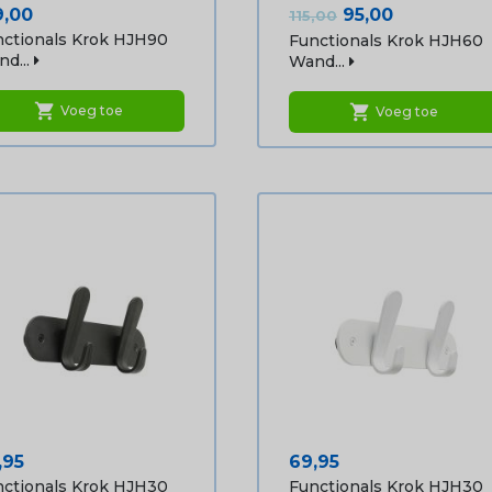
js
Normale
Prijs
9,00
95,00
115,00
prijs
ctionals Krok HJH90
Functionals Krok HJH60
d...
Wand...
shopping_cart
shopping_cart
Voeg toe
Voeg toe
js
Prijs
,95
69,95
ctionals Krok HJH30
Functionals Krok HJH30