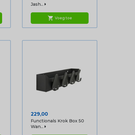
Jash...
shopping_cart
Voeg toe
Prijs
229,00
Functionals Krok Box 50
Wan...