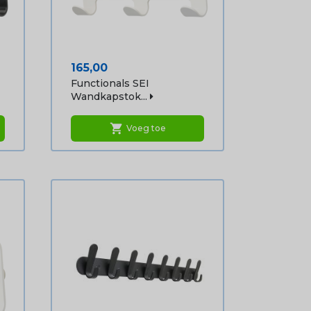
Prijs
165,00
Functionals SEI
Wandkapstok...
shopping_cart
Voeg toe