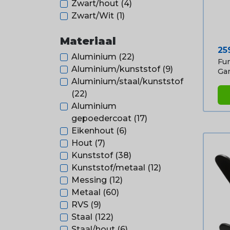
Zwart/hout
(4)
Zwart/Wit
(1)
Materiaal
Pri
25
Aluminium
(22)
Fun
Aluminium/kunststof
(9)
Gar
Aluminium/staal/kunststof
(22)
Aluminium
gepoedercoat
(17)
Eikenhout
(6)
Hout
(7)
Kunststof
(38)
Kunststof/metaal
(12)
Messing
(12)
Metaal
(60)
RVS
(9)
Staal
(122)
Staal/hout
(6)