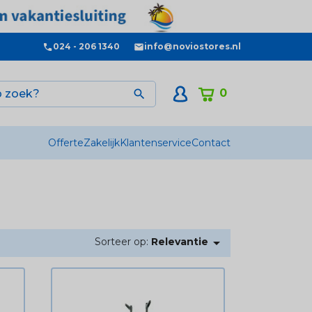
024 - 206 1340
info@noviostores.nl
0

Offerte
Zakelijk
Klantenservice
Contact

Sorteer op:
Relevantie