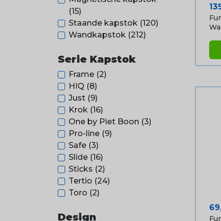
Pri
13
(15)
Fun
Staande kapstok
(120)
Wan
Wandkapstok
(212)
Serie Kapstok
Frame
(2)
HIQ
(8)
Just
(9)
Krok
(16)
One by Piet Boon
(3)
Pro-line
(9)
Safe
(3)
Slide
(16)
Sticks
(2)
Tertio
(24)
Toro
(2)
Pri
69
Design
Fun