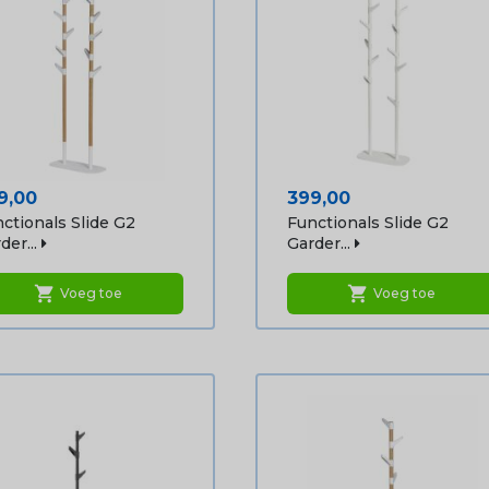
js
Prijs
9,00
399,00
ctionals Slide G2
Functionals Slide G2
der...
Garder...
shopping_cart
shopping_cart
Voeg toe
Voeg toe