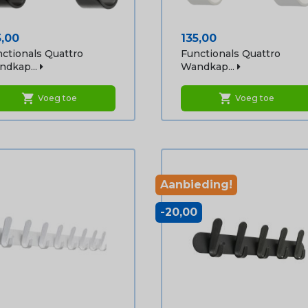
js
Prijs
5,00
135,00
ctionals Quattro
Functionals Quattro
dkap...
Wandkap...
shopping_cart
shopping_cart
Voeg toe
Voeg toe
Aanbieding!
-20,00