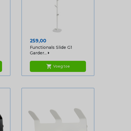
Prijs
259,00
Functionals Slide G1
Garder...
shopping_cart
Voeg toe