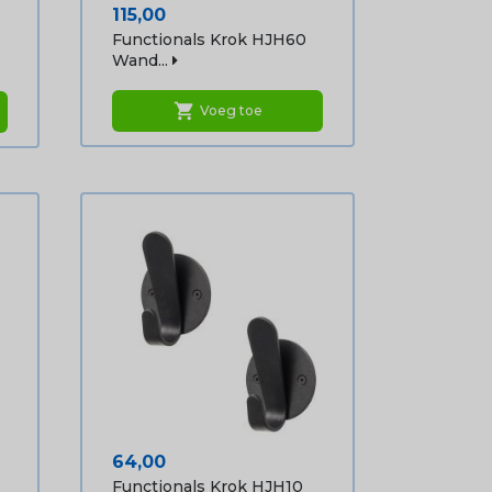
Prijs
115,00
Functionals Krok HJH60
Wand...
shopping_cart
Voeg toe
Prijs
64,00
Functionals Krok HJH10