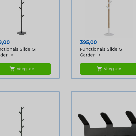
js
Prijs
9,00
395,00
ctionals Slide G1
Functionals Slide G1
der...
Garder...
shopping_cart
shopping_cart
Voeg toe
Voeg toe