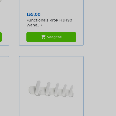
Prijs
139,00
Functionals Krok HJH90
Wand...
shopping_cart
Voeg toe