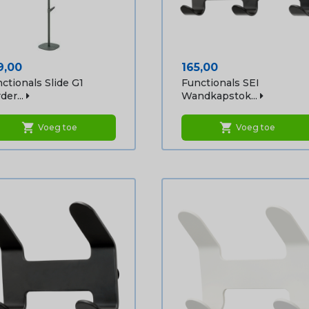
js
Prijs
9,00
165,00
ctionals Slide G1
Functionals SEI
der...
Wandkapstok...
shopping_cart
shopping_cart
Voeg toe
Voeg toe