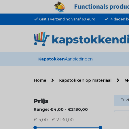
check
check
Gratis verzending vanaf 69 euro
14 dagen b
Kapstokken
Aanbiedingen
Home
Kapstokken op materiaal
M
Er z
Prijs
Range: €4,00 - €2130,00
€ 4,00 - € 2.130,00