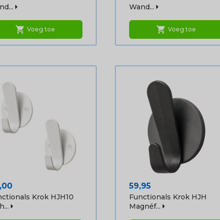
d...
Wand...
shopping_cart
shopping_cart
Voeg toe
Voeg toe
js
Prijs
,00
59,95
ctionals Krok HJH10
Functionals Krok HJH
...
Magnéf...