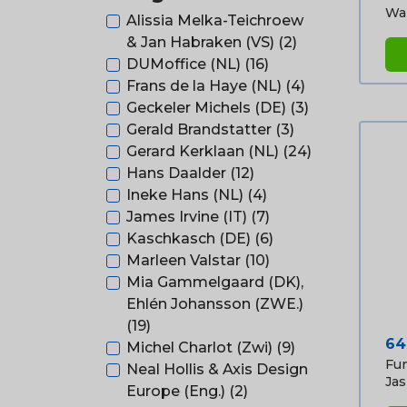
Wan
Alissia Melka-Teichroew
& Jan Habraken (VS)
(2)
DUMoffice (NL)
(16)
Frans de la Haye (NL)
(4)
Geckeler Michels (DE)
(3)
Gerald Brandstatter
(3)
Gerard Kerklaan (NL)
(24)
Hans Daalder
(12)
Ineke Hans (NL)
(4)
James Irvine (IT)
(7)
Kaschkasch (DE)
(6)
Marleen Valstar
(10)
Mia Gammelgaard (DK),
Ehlén Johansson (ZWE.)
(19)
Pri
64
Michel Charlot (Zwi)
(9)
Fun
Neal Hollis & Axis Design
Jash
Europe (Eng.)
(2)