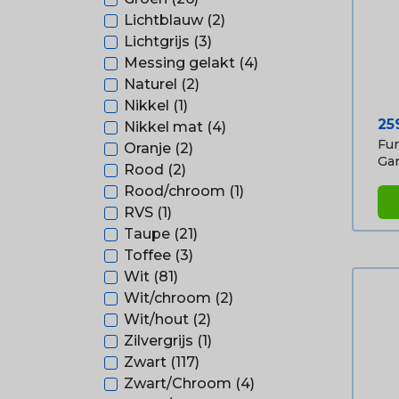
Lichtblauw
(2)
Lichtgrijs
(3)
Messing gelakt
(4)
Naturel
(2)
Nikkel
(1)
Pri
25
Nikkel mat
(4)
Fun
Oranje
(2)
Gar
Rood
(2)
Rood/chroom
(1)
RVS
(1)
Taupe
(21)
Toffee
(3)
Wit
(81)
Wit/chroom
(2)
Wit/hout
(2)
Zilvergrijs
(1)
Zwart
(117)
Zwart/Chroom
(4)