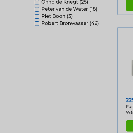
Onno de Knegt
(25)
Peter van de Water
(18)
Piet Boon
(3)
Robert Bronwasser
(46)
Pri
22
Fun
Wan