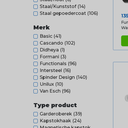
Staal/Kunststof
(14)
Staal gepoedercoat
(106)
Pri
13
Fun
Merk
Wan
Basic
(41)
Cascando
(102)
Didheya
(1)
Formani
(3)
Functionals
(96)
Intersteel
(16)
Spinder Design
(140)
Unilux
(10)
Van Esch
(96)
Type product
Garderoberek
(39)
Kapstokhaak
(24)
Magnetische kapstok