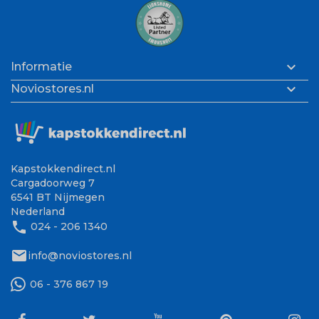

Informatie

Noviostores.nl
Kapstokkendirect.nl
Cargadoorweg 7
6541 BT Nijmegen
Nederland
phone
024 - 206 1340
mail
info@noviostores.nl
06 - 376 867 19