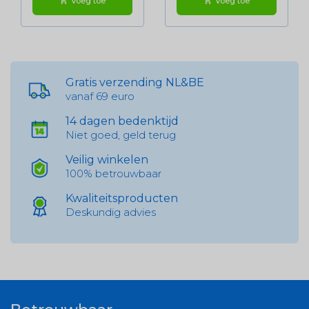
Voeg toe
Voeg toe
shopping_cart
shopping_cart
Gratis verzending NL&BE
vanaf 69 euro
14 dagen bedenktijd
Niet goed, geld terug
Veilig winkelen
100% betrouwbaar
Kwaliteitsproducten
Deskundig advies