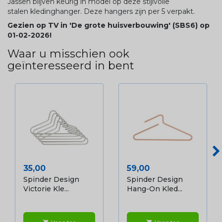
Jassen blijven keurig in model op deze stijlvolle
stalen kledinghanger. Deze hangers zijn per 5 verpakt.
Gezien op TV in 'De grote huisverbouwing' (SBS6) op
01-02-2026!
Waar u misschien ook
geïnteresseerd in bent
Prijs
Prijs
35,00
59,00
Spinder Design
Spinder Design
Victorie Kle...
Hang-On Kled...