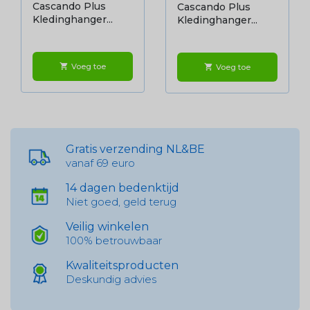
Cascando Plus
Cascando Plus
Kledinghanger...
Kledinghanger...
Voeg toe
shopping_cart
Voeg toe
shopping_cart
Gratis verzending NL&BE
vanaf 69 euro
14 dagen bedenktijd
Niet goed, geld terug
Veilig winkelen
100% betrouwbaar
Kwaliteitsproducten
Deskundig advies