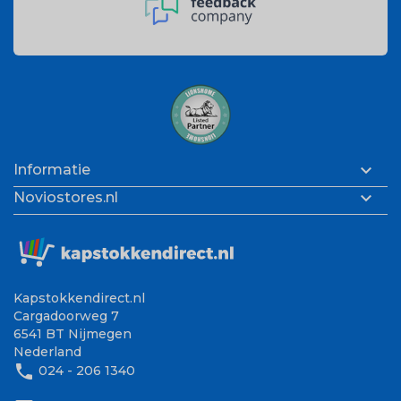

Informatie

Noviostores.nl
Kapstokkendirect.nl
Cargadoorweg 7
6541 BT Nijmegen
Nederland
phone
024 - 206 1340