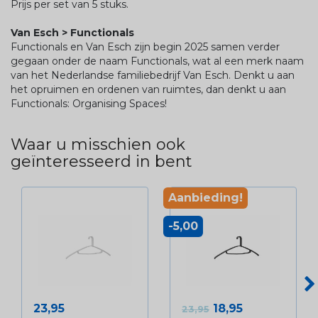
Prijs per set van 5 stuks.
Van Esch > Functionals
Functionals en Van Esch zijn begin 2025 samen verder
gegaan onder de naam Functionals, wat al een merk naam
van het Nederlandse familiebedrijf Van Esch. Denkt u aan
het opruimen en ordenen van ruimtes, dan denkt u aan
Functionals: Organising Spaces!
Waar u misschien ook
geïnteresseerd in bent
Aanbieding!
-5,00
Prijs
Normale prijs
Prijs
23,95
18,95
23,95