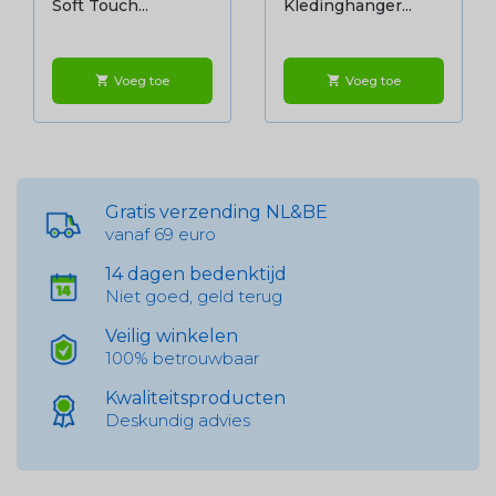
Soft Touch...
Kledinghanger...
Voeg toe
Voeg toe
shopping_cart
shopping_cart
Gratis verzending NL&BE
vanaf 69 euro
14 dagen bedenktijd
Niet goed, geld terug
Veilig winkelen
100% betrouwbaar
Kwaliteitsproducten
Deskundig advies