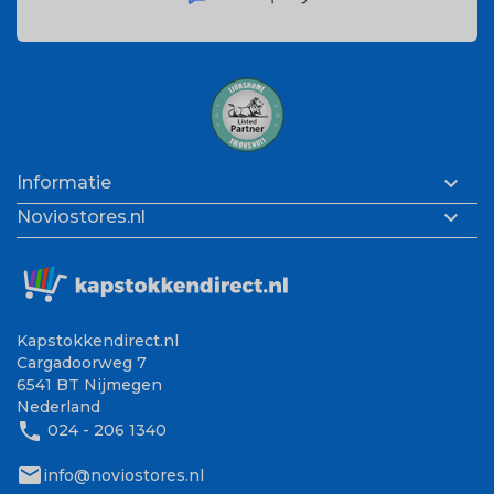

Informatie

Noviostores.nl
Kapstokkendirect.nl
Cargadoorweg 7
6541 BT Nijmegen
Nederland
phone
024 - 206 1340
mail
info@noviostores.nl