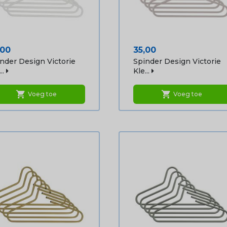
js
Prijs
,00
35,00
nder Design Victorie
Spinder Design Victorie
..
Kle...
shopping_cart
shopping_cart
Voeg toe
Voeg toe