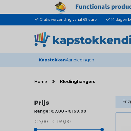
check
check
Gratis verzending vanaf 69 euro
14 dagen b
Kapstokken
Aanbiedingen
Home
Kledinghangers
Er z
Prijs
Range: €7,00 - €169,00
€ 7,00 - € 169,00