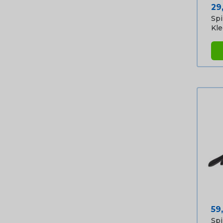
Pri
29
Spi
Kle
Pri
59
Spi