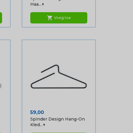
Haa...
shopping_cart
Voeg toe
Prijs
59,00
Spinder Design Hang-On
Kled...