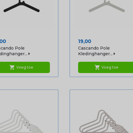
js
Prijs
,00
19,00
scando Pole
Cascando Pole
dinghanger...
Kledinghanger...
shopping_cart
shopping_cart
Voeg toe
Voeg toe