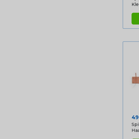
Kled
Pri
49
Spi
Haa