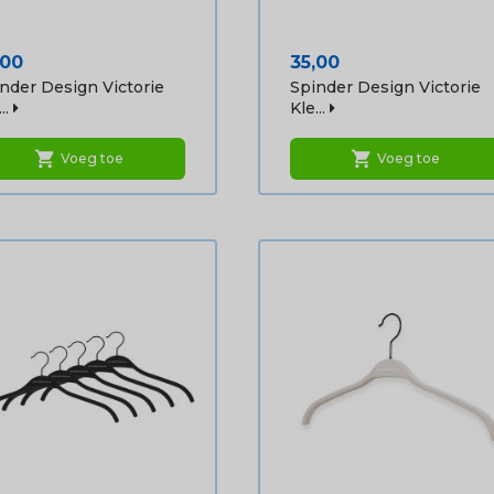
js
Prijs
,00
35,00
nder Design Victorie
Spinder Design Victorie
..
Kle...
shopping_cart
shopping_cart
Voeg toe
Voeg toe