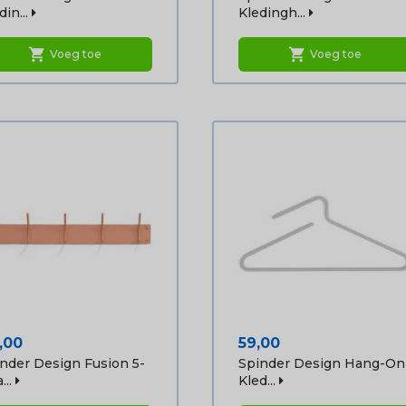
in...
Kledingh...
shopping_cart
shopping_cart
Voeg toe
Voeg toe
js
Prijs
,00
59,00
nder Design Fusion 5-
Spinder Design Hang-On
...
Kled...