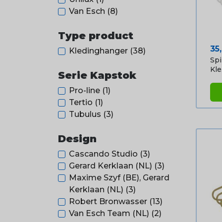
Van Esch
(8)
Type product
Pri
35
Kledinghanger
(38)
Spi
Kle.
Serie Kapstok
Pro-line
(1)
Tertio
(1)
Tubulus
(3)
Design
Cascando Studio
(3)
Gerard Kerklaan (NL)
(3)
Maxime Szyf (BE), Gerard
Kerklaan (NL)
(3)
Robert Bronwasser
(13)
Van Esch Team (NL)
(2)