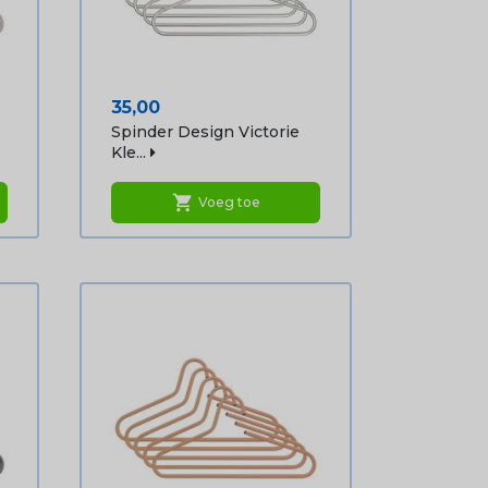
Prijs
35,00
Spinder Design Victorie
Kle...
shopping_cart
Voeg toe