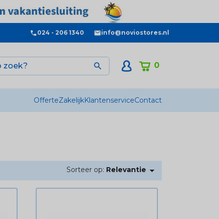
024 - 206 1340
info@noviostores.nl
0

Offerte
Zakelijk
Klantenservice
Contact

Sorteer op:
Relevantie