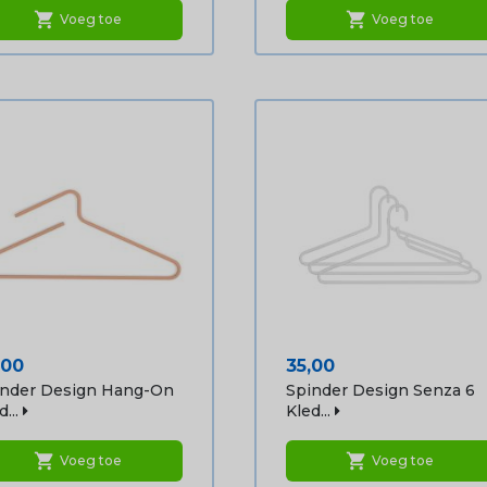
shopping_cart
shopping_cart
Voeg toe
Voeg toe
js
Prijs
,00
35,00
inder Design Hang-On
Spinder Design Senza 6
...
Kled...
shopping_cart
shopping_cart
Voeg toe
Voeg toe