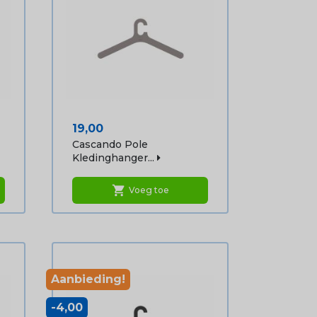
Prijs
19,00
Cascando Pole
Kledinghanger...
shopping_cart
Voeg toe
Aanbieding!
-4,00