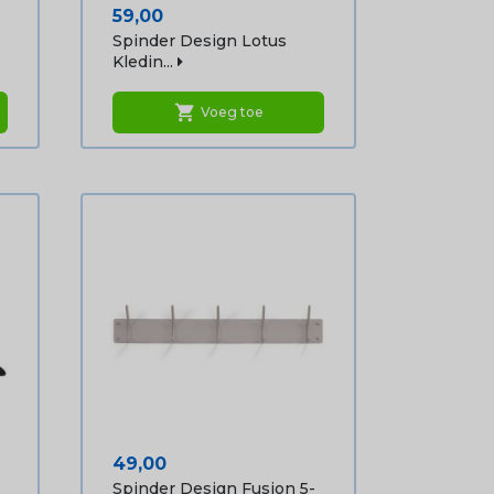
Prijs
59,00
Spinder Design Lotus
Kledin...
shopping_cart
Voeg toe
Prijs
49,00
Spinder Design Fusion 5-