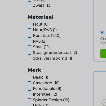
Zwart
(13)
Materiaal
Hout
(6)
Hout/RVS
(1)
Pri
19
Kunststof
(20)
Ca
RVS
(2)
Kle
Staal
(15)
Staal gepoedercoat
(2)
Staal verchroomd
(1)
Merk
Basic
(1)
Cascando
(16)
Functionals
(8)
Intersteel
(2)
Spinder Design
(19)
Unilux
(1)