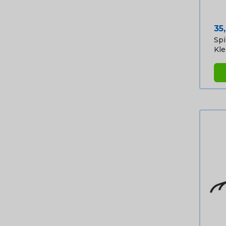
Pri
35
Spi
Kle.