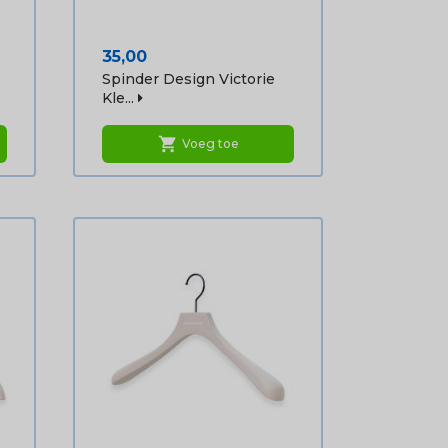
Prijs
35,00
Spinder Design Victorie
Kle...
shopping_cart
Voeg toe