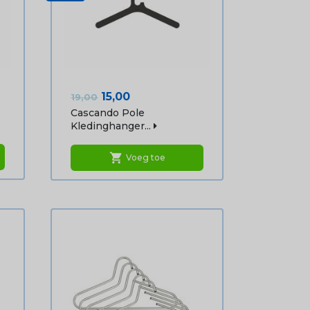
Normale
Prijs
15,00
19,00
prijs
Cascando Pole
Kledinghanger...
shopping_cart
Voeg toe