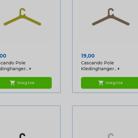
js
Prijs
,00
19,00
scando Pole
Cascando Pole
dinghanger...
Kledinghanger...
shopping_cart
shopping_cart
Voeg toe
Voeg toe