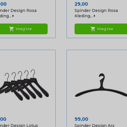
js
Prijs
,00
29,00
nder Design Rosa
Spinder Design Rosa
ding...
Kleding...
shopping_cart
shopping_cart
Voeg toe
Voeg toe
js
Prijs
,00
99,00
nder Design Lotus
Spinder Design Arx