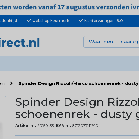
check
check
edenktijd
webshop keurmerk
klantervaringen: 9.0
ken
Spinder Design Rizzoli/Marco schoenenrek - dusty
Spinder Design Rizzo
schoenenrek - dusty 
Artikel nr.
SR150-33
EAN nr.
8712077111290