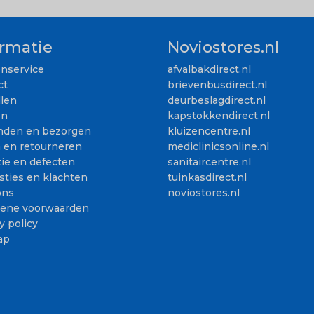
ormatie
Noviostores.nl
enservice
afvalbakdirect.nl
ct
brievenbusdirect.nl
llen
deurbeslagdirect.nl
en
kapstokkendirect.nl
nden en bezorgen
kluizencentre.nl
n en retourneren
mediclinicsonline.nl
ie en defecten
sanitaircentre.nl
sties en klachten
tuinkasdirect.nl
ons
noviostores.nl
ene voorwaarden
y policy
ap