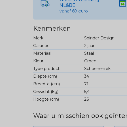
NL&BE
vanaf 69 euro
Kenmerken
Merk
Spinder Design
Garantie
2 jaar
Materiaal
Staal
Kleur
Groen
Type product
Schoenenrek
Diepte (cm)
34
Breedte (cm)
71
Gewicht (kg)
5,4
Hoogte (cm)
26
Waar u misschien ook geïnter