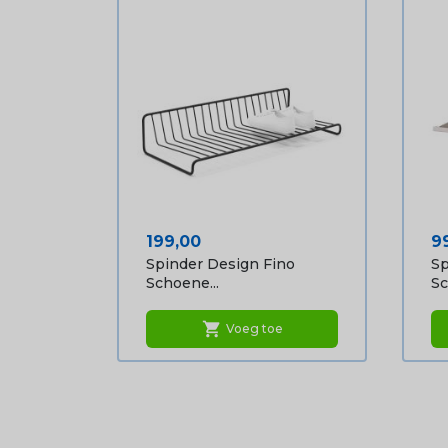
Prijs
Pr
199,00
9
Spinder Design Fino
Sp
Schoene...
Sc
shopping_cart
Voeg toe