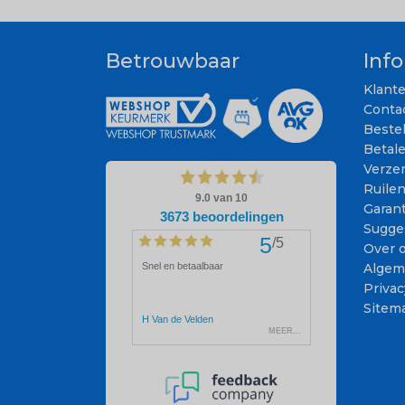
Betrouwbaar
Inf
Klant
Conta
Beste
Betal
Verze
Ruile
Garant
Sugge
Over 
Algem
Privac
Sitem