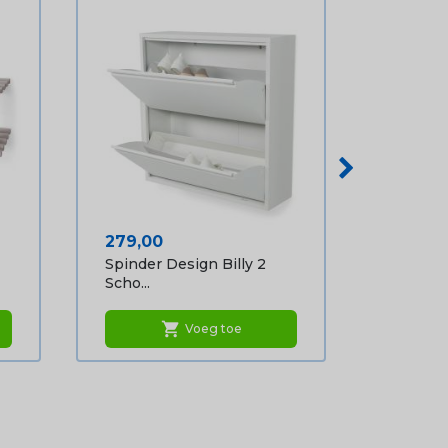
Prijs
279,00
Spinder Design Billy 2
Scho...
shopping_cart
Voeg toe