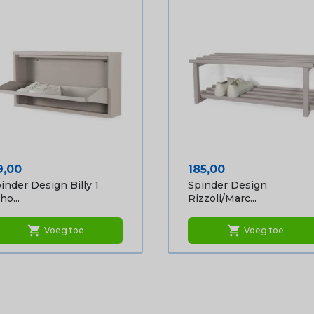
ijs
Prijs
9,00
185,00
inder Design Billy 1
Spinder Design
ho...
Rizzoli/Marc...
shopping_cart
shopping_cart
Voeg toe
Voeg toe