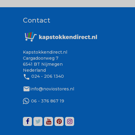
Contact
Kapstokkendirect.nl
Cargadoorweg 7
6541 BT Nijmegen
Nederland
phone
024 - 206 1340
mail
info@noviostores.nl
06 - 376 867 19