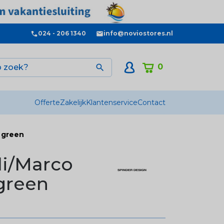
024 - 206 1340
info@noviostores.nl
0

Offerte
Zakelijk
Klantenservice
Contact
 green
li/Marco
green