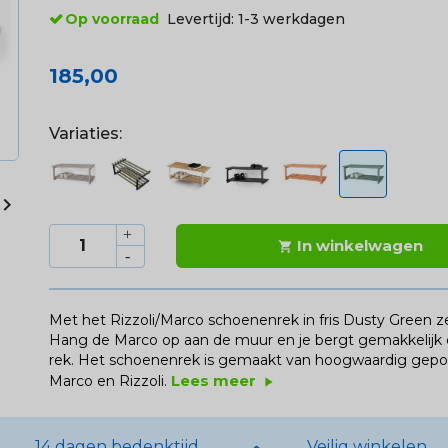
Op voorraad
Levertijd:
1-3 werkdagen
185,00
Variaties:

In winkelwagen

Met het Rizzoli/Marco schoenenrek in fris Dusty Green zet
Hang de Marco op aan de muur en je bergt gemakkelijk en 
rek. Het schoenenrek is gemaakt van hoogwaardig gepoed
Lees meer
Marco en Rizzoli.
play_arrow
14 dagen bedenktijd
Veilig winkelen