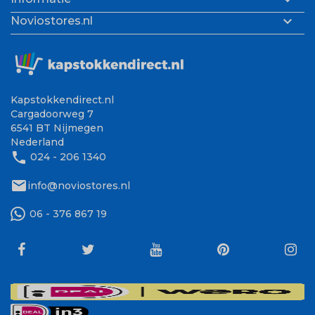


Noviostores.nl
Kapstokkendirect.nl
Cargadoorweg 7
6541 BT Nijmegen
Nederland
phone
024 - 206 1340
mail
info@noviostores.nl
06 - 376 867 19