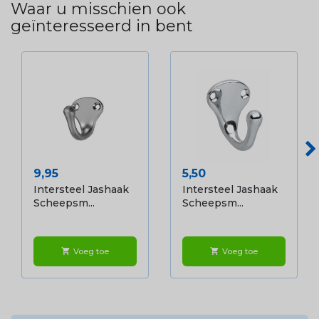
Waar u misschien ook
geïnteresseerd in bent
Prijs
Prijs
9,95
5,50
Intersteel Jashaak
Intersteel Jashaak
Scheepsm...
Scheepsm...
Voeg toe
Voeg toe
shopping_cart
shopping_cart