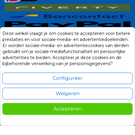
Deze winkel vraagt je om cookies te accepteren voor betere
prestaties en voor sociale-media- en advertentiedoeleinden.
Er worden sociale-media- en advertentiecookies van derden
gebruikt om je sociale-mediafunctionaliteit en persoonlijke
advertenties te bieden. Accepteer je deze cookies en de
bijbehorende verwerking van je persoonsgegevens?
Configureer
Weigeren
Alle prijzen zijn in Euro, inclusief BTW en andere heffingen en exclusief
eventuele verzendkosten.
Accepteren
© 2014-2026 Noviostores.nl. Alle rechten voorbehouden.
9,50
In winkelwagen

Update cookie voorkeuren