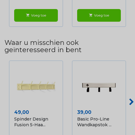
Voeg toe
Voeg toe
shopping_cart
shopping_cart
Waar u misschien ook
geïnteresseerd in bent
Prijs
Prijs
49,00
39,00
Spinder Design
Basic Pro-Line
Fusion 5-Haa...
Wandkapstok ...