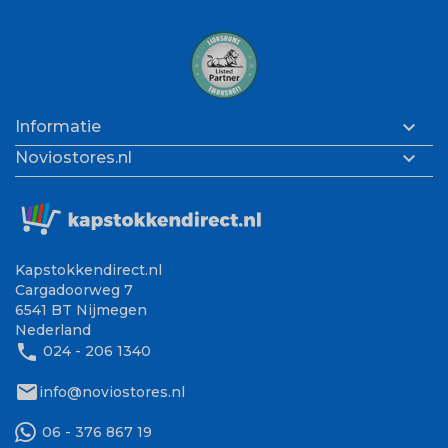

Informatie

Noviostores.nl
Kapstokkendirect.nl
Cargadoorweg 7
6541 BT Nijmegen
Nederland
phone
024 - 206 1340
mail
info@noviostores.nl
06 - 376 867 19