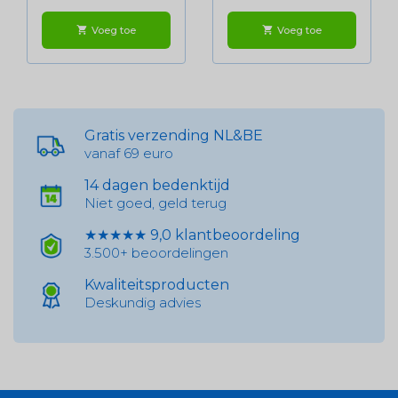
Voeg toe
Voeg toe
shopping_cart
shopping_cart
Gratis verzending NL&BE
vanaf 69 euro
14 dagen bedenktijd
Niet goed, geld terug
★★★★★ 9,0 klantbeoordeling
3.500+ beoordelingen
Kwaliteitsproducten
Deskundig advies