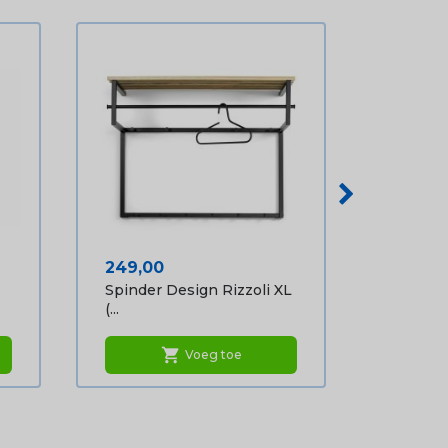
Prijs
249,00
Spinder Design Rizzoli XL
(...
shopping_cart
Voeg toe