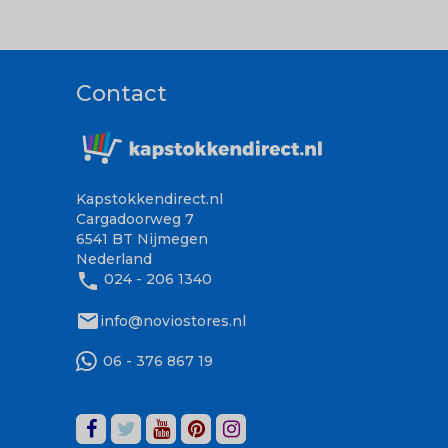
Contact
Kapstokkendirect.nl
Cargadoorweg 7
6541 BT Nijmegen
Nederland
phone
024 - 206 1340
mail
info@noviostores.nl
06 - 376 867 19