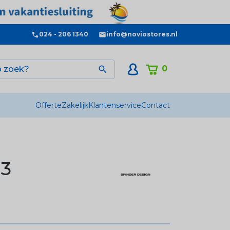
024 - 206 1340
info@noviostores.nl
0

Offerte
Zakelijk
Klantenservice
Contact
 3