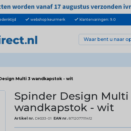
check
check
edenktijd
webshop keurmerk
klantervaringen: 9.0
Design Multi 3 wandkapstok - wit
Spinder Design Multi
wandkapstok - wit
Artikel nr.
DK533-01
EAN nr.
8712077111412