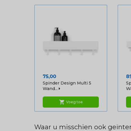
Prijs
Pr
75,00
8
Spinder Design Multi 5
Sp
Wand...
Wa
shopping_cart
Voeg toe
Waar u misschien ook geïnter