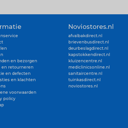
ormatie
Noviostores.nl
enservice
afvalbakdirect.nl
ct
brievenbusdirect.nl
llen
deurbeslagdirect.nl
en
kapstokkendirect.nl
nden en bezorgen
kluizencentre.nl
n en retourneren
mediclinicsonline.nl
ie en defecten
sanitaircentre.nl
sties en klachten
tuinkasdirect.nl
ons
noviostores.nl
ene voorwaarden
y policy
ap