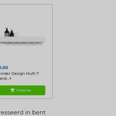
ijs
9,00
inder Design Multi 7
nd...
shopping_cart
Voeg toe
esseerd in bent