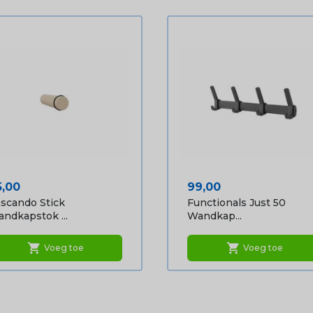
ijs
Prijs
5,00
99,00
scando Stick
Functionals Just 50
ndkapstok ...
Wandkap...
shopping_cart
shopping_cart
Voeg toe
Voeg toe