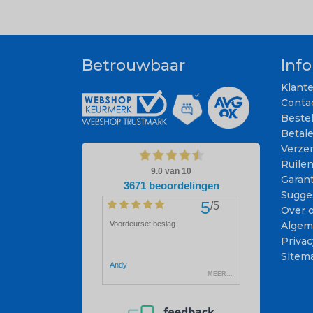
Betrouwbaar
Inf
Klant
Conta
Beste
Betal
Verze
Ruile
Garant
Sugge
Over 
Algem
Privac
Sitem