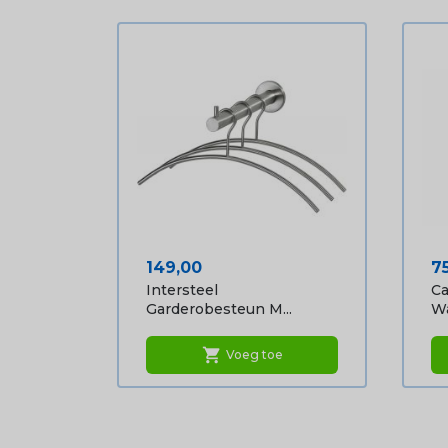
Prijs
Pr
149,00
7
Intersteel
Ca
Garderobesteun M...
Wa
shopping_cart
Voeg toe